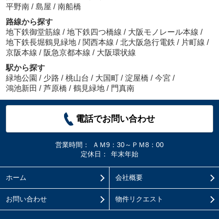
平野南
/
島屋
/
南船橋
路線から探す
地下鉄御堂筋線
/
地下鉄四つ橋線
/
大阪モノレール本線
/
地下鉄長堀鶴見緑地
/
関西本線
/
北大阪急行電鉄
/
片町線
/
京阪本線
/
阪急京都本線
/
大阪環状線
駅から探す
緑地公園
/
少路
/
桃山台
/
大国町
/
淀屋橋
/
今宮
/
鴻池新田
/
芦原橋
/
鶴見緑地
/
門真南
電話でお問い合わせ
営業時間：
ＡＭ9：30～ＰＭ8：00
定休日：
年末年始
ホーム
会社概要
お問い合わせ
物件リクエスト