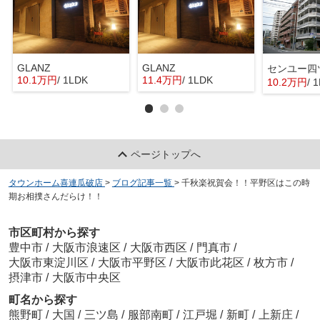
GLANZ
GLANZ
センユー四
10.1万円
/ 1LDK
11.4万円
/ 1LDK
10.2万円
/ 
ページトップへ
タウンホーム喜連瓜破店
>
ブログ記事一覧
>
千秋楽祝賀会！！平野区はこの時
期お相撲さんだらけ！！
市区町村から探す
豊中市
/
大阪市浪速区
/
大阪市西区
/
門真市
/
大阪市東淀川区
/
大阪市平野区
/
大阪市此花区
/
枚方市
/
摂津市
/
大阪市中央区
町名から探す
熊野町
/
大国
/
三ツ島
/
服部南町
/
江戸堀
/
新町
/
上新庄
/