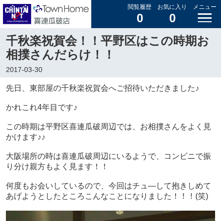
閲覧履歴
お気に入り
メニュー
0
0
千秋楽祝賀会！！平野区はこの時期お
相撲さんだらけ！！
2017-03-30
先日、東部屋の千秋楽祝賀会へご招待いただきました♪
かれこれ4年目です♪
この時期は平野区喜連瓜破周辺では、お相撲さんをよく見
かけます♪♪
大阪場所の時は喜連瓜破周辺にいるようで、コンビニで振
り分け親方もよく見ます！！
何度もお会いしているので、今回はチュ―して抱きしめて
あげようとしたところこんなことになりました！！！(笑)