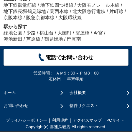
地下鉄御堂筋線
/
地下鉄四つ橋線
/
大阪モノレール本線
/
地下鉄長堀鶴見緑地
/
関西本線
/
北大阪急行電鉄
/
片町線
/
京阪本線
/
阪急京都本線
/
大阪環状線
駅から探す
緑地公園
/
少路
/
桃山台
/
大国町
/
淀屋橋
/
今宮
/
鴻池新田
/
芦原橋
/
鶴見緑地
/
門真南
電話でお問い合わせ
営業時間：
ＡＭ9：30～ＰＭ8：00
定休日：
年末年始
ホーム
会社概要
お問い合わせ
物件リクエスト
プライバシーポリシー
利用規約
アクセスマップ
PCサイト
Copyright(c) 喜連瓜破店 All rights reserved.