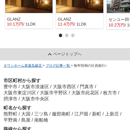
GLANZ
GLANZ
センユー四
10.1万円
/ 1LDK
11.4万円
/ 1LDK
10.2万円
/ 
ページトップへ
タウンホーム喜連瓜破店
>
ブログ記事一覧
>
毎年恒例の社員旅行♪
市区町村から探す
豊中市
/
大阪市浪速区
/
大阪市西区
/
門真市
/
大阪市東淀川区
/
大阪市平野区
/
大阪市此花区
/
枚方市
/
摂津市
/
大阪市中央区
町名から探す
熊野町
/
大国
/
三ツ島
/
服部南町
/
江戸堀
/
新町
/
上新庄
/
平野南
/
島屋
/
南船橋
路線から探す