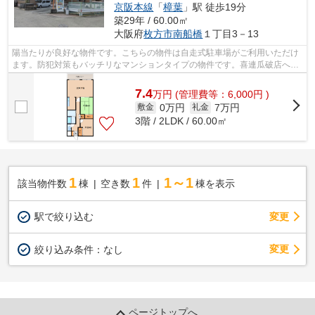
京阪本線
「
樟葉
」駅 徒歩19分
築29年 / 60.00㎡
大阪府
枚方市
南船橋
１丁目3－13
陽当たりが良好な物件です。こちらの物件は自走式駐車場がご利用いただけ
ます。防犯対策もバッチリなマンションタイプの物件です。喜連瓜破店への
ご連絡は、こちらの06-6701-8003から...
7.4
万
円
(管理費等：6,000円 )
0万円
7万円
敷金
礼金
3階 / 2LDK / 60.00㎡
1
1
1～1
該当物件数
棟
空き数
件
棟を表示
駅で絞り込む
変更
変更
絞り込み条件：
なし
ページトップへ