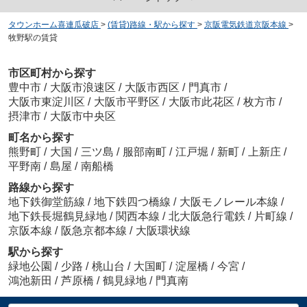
タウンホーム喜連瓜破店
>
(賃貸)路線・駅から探す
>
京阪電気鉄道京阪本線
>
牧野駅の賃貸
市区町村から探す
豊中市
/
大阪市浪速区
/
大阪市西区
/
門真市
/
大阪市東淀川区
/
大阪市平野区
/
大阪市此花区
/
枚方市
/
摂津市
/
大阪市中央区
町名から探す
熊野町
/
大国
/
三ツ島
/
服部南町
/
江戸堀
/
新町
/
上新庄
/
平野南
/
島屋
/
南船橋
路線から探す
地下鉄御堂筋線
/
地下鉄四つ橋線
/
大阪モノレール本線
/
地下鉄長堀鶴見緑地
/
関西本線
/
北大阪急行電鉄
/
片町線
/
京阪本線
/
阪急京都本線
/
大阪環状線
駅から探す
緑地公園
/
少路
/
桃山台
/
大国町
/
淀屋橋
/
今宮
/
鴻池新田
/
芦原橋
/
鶴見緑地
/
門真南