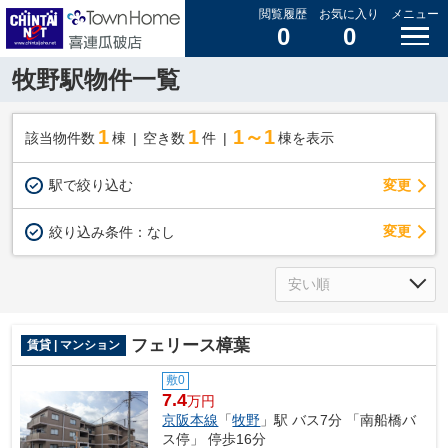
閲覧履歴
お気に入り
メニュー
0
0
牧野駅物件一覧
1
1
1～1
該当物件数
棟
空き数
件
棟を表示
駅で絞り込む
変更
変更
絞り込み条件：
なし
フェリース樟葉
賃貸 | マンション
敷0
7.4
万円
京阪本線
「
牧野
」駅 バス7分 「南船橋バ
ス停」 停歩16分