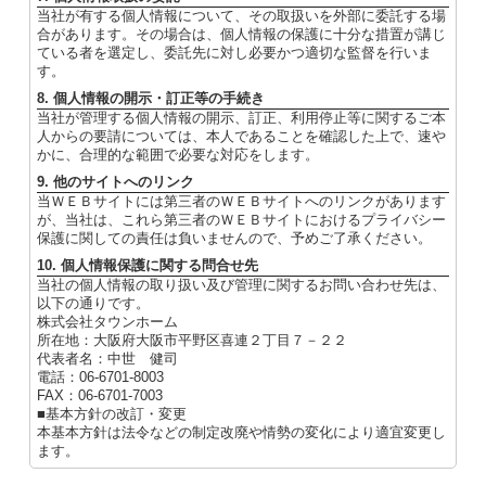
当社が有する個人情報について、その取扱いを外部に委託する場
合があります。その場合は、個人情報の保護に十分な措置が講じ
ている者を選定し、委託先に対し必要かつ適切な監督を行いま
す。
8. 個人情報の開示・訂正等の手続き
当社が管理する個人情報の開示、訂正、利用停止等に関するご本
人からの要請については、本人であることを確認した上で、速や
かに、合理的な範囲で必要な対応をします。
9. 他のサイトへのリンク
当ＷＥＢサイトには第三者のＷＥＢサイトへのリンクがあります
が、当社は、これら第三者のＷＥＢサイトにおけるプライバシー
保護に関しての責任は負いませんので、予めご了承ください。
10. 個人情報保護に関する問合せ先
当社の個人情報の取り扱い及び管理に関するお問い合わせ先は、
以下の通りです。
株式会社タウンホーム
所在地：大阪府大阪市平野区喜連２丁目７－２２
代表者名：中世 健司
電話：06-6701-8003
FAX：06-6701-7003
■基本方針の改訂・変更
本基本方針は法令などの制定改廃や情勢の変化により適宜変更し
ます。