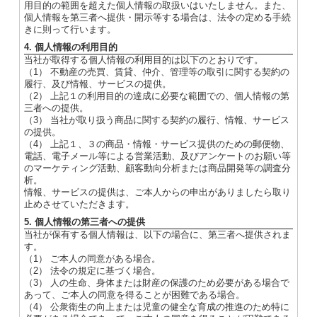
用目的の範囲を超えた個人情報の取扱いはいたしません。また、
個人情報を第三者へ提供・開示等する場合は、法令の定める手続
きに則って行います。
4. 個人情報の利用目的
当社が取得する個人情報の利用目的は以下のとおりです。
（1） 不動産の売買、賃貸、仲介、管理等の取引に関する契約の
履行、及び情報、サービスの提供。
（2） 上記１の利用目的の達成に必要な範囲での、個人情報の第
三者への提供。
（3） 当社が取り扱う商品に関する契約の履行、情報、サービス
の提供。
（4） 上記１、３の商品・情報・サービス提供のための郵便物、
電話、電子メール等による営業活動、及びアンケートのお願い等
のマーケティング活動、顧客動向分析または商品開発等の調査分
析。
情報、サービスの提供は、ご本人からの申出がありましたら取り
止めさせていただきます。
5. 個人情報の第三者への提供
当社が保有する個人情報は、以下の場合に、第三者へ提供されま
す。
（1） ご本人の同意がある場合。
（2） 法令の規定に基づく場合。
（3） 人の生命、身体または財産の保護のため必要がある場合で
あって、ご本人の同意を得ることが困難である場合。
（4） 公衆衛生の向上または児童の健全な育成の推進のため特に