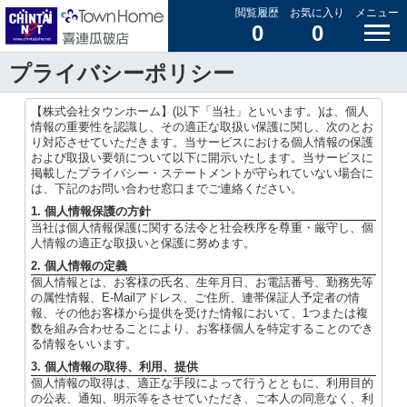
閲覧履歴
お気に入り
メニュー
0
0
プライバシーポリシー
【株式会社タウンホーム】(以下「当社」といいます。)は、個人
情報の重要性を認識し、その適正な取扱い保護に関し、次のとお
り対応させていただきます。当サービスにおける個人情報の保護
および取扱い要領について以下に開示いたします。当サービスに
掲載したプライバシー・ステートメントが守られていない場合に
は、下記のお問い合わせ窓口までご連絡ください。
1. 個人情報保護の方針
当社は個人情報保護に関する法令と社会秩序を尊重・厳守し、個
人情報の適正な取扱いと保護に努めます。
2. 個人情報の定義
個人情報とは、お客様の氏名、生年月日、お電話番号、勤務先等
の属性情報、E-Mailアドレス、ご住所、連帯保証人予定者の情
報、その他お客様から提供を受けた情報において、1つまたは複
数を組み合わせることにより、お客様個人を特定することのでき
る情報をいいます。
3. 個人情報の取得、利用、提供
個人情報の取得は、適正な手段によって行うとともに、利用目的
の公表、通知、明示等をさせていただき、ご本人の同意なく、利