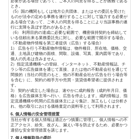
必要がある場合であって、ご本人の同意を得ることが困難である
とき。
（5）国の機関もしくは地方公共団体、またはその委託を受けた
ものが法令の定める事務を遂行することに対して協力する必要が
ある場合であって、ご本人の同意を得ることにより当該事務の遂
行に支障を及ぼす恐れがあるとき。
（6） 利用目的の達成に必要な範囲で、機密保持契約を締結して
いる信頼出来る業務委託先に対し、必要な範囲で開示する場合。
《不動産物件情報を第三者提供（広告）する場合》
1） 広告を行う不動産物件情報は、物件種目、所在地、価格、交
通、土地及び建物の面積、間取、設備、写真、案内図等であり、
個人の氏名は含みません。
2）指定流通機構への登録、インターネット、不動産情報誌、チ
ラシ等の広告媒体を通じて直接、または他の不動産会社を通じて
間接的（当社の同意のもと、他の不動産会社が広告を行う場合等
を含む）に、契約の相手方や売買・賃貸借希望者に提供されま
す。
3） 契約が成立した場合は、速やかに成約報告（成約年月日、価
格）を広告媒体主等へ行い、広告を停止します。成約情報は、指
定流通機構や民間の広告媒体主により集計、加工もしくは分析さ
れ、他の取引における価格査定の資料等として利用されます。
6. 個人情報の安全管理措置
当社が有する個人情報は適正かつ慎重に管理し、個人情報への不
正アクセス、紛失、改ざん、漏えい等を防止するため、必要かつ
適切な安全管理措置を講じます。
7. 個人情報取扱の委託