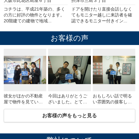
大阪市此花区島屋６丁目
摂津市三島３丁目
コチラは、平成21年築の、多く
ドアを開けたり直接会話しなく
の方に好評の物件となります。
てもモニター越しに来訪者を確
20階建ての建物で地域...
認できるモニター付きイン...
お客様の声
彼女がほかの不動産
今回はありがとうご
おもしろい話で明る
屋で物件を見ていた
ざいました。とても
い雰囲気の接客して
んですが、担当の坂
気に入ってすぐに決
ありがとうございま
井さんにもっといい
めちゃいました。地
す。坂井さんがあの
お客様の声をもっと見る
部屋をご紹介しても
域の情報やおいしい
情報を教えてくれな
らって、すごく気に
お店の情報ありがと
かったら完全に諦め
入りました！！妥協
う！！
てました。そんなこ
せずCHINTAINETに
んなでこれからもよ