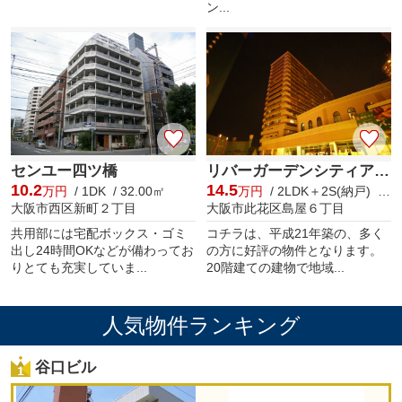
ン...
センユー四ツ橋
リバーガーデンシティアリス
10.2
14.5
万円
/ 1DK / 32.00㎡
万円
/ 2LDK＋2S(納戸) / 70.00㎡
大阪市西区新町２丁目
大阪市此花区島屋６丁目
共用部には宅配ボックス・ゴミ
コチラは、平成21年築の、多く
出し24時間OKなどが備わってお
の方に好評の物件となります。
りとても充実していま...
20階建ての建物で地域...
人気物件ランキング
谷口ビル