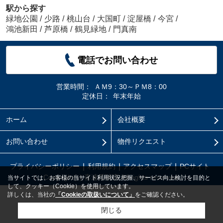
駅から探す
緑地公園
/
少路
/
桃山台
/
大国町
/
淀屋橋
/
今宮
/
鴻池新田
/
芦原橋
/
鶴見緑地
/
門真南
電話でお問い合わせ
営業時間：
ＡＭ9：30～ＰＭ8：00
定休日：
年末年始
ホーム
会社概要
お問い合わせ
物件リクエスト
プライバシーポリシー
利用規約
アクセスマップ
PCサイト
Copyright(c) 喜連瓜破店 All rights reserved.
当サイトでは、お客様の当サイト利用状況把握、サービス向上検討を目的と
して、クッキー（Cookie）を使用しています。
詳しくは、当社の
「Cookieの取扱いについて」
をご確認ください。
閉じる