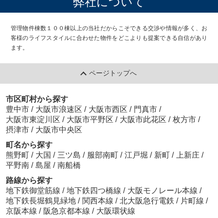
弊社について
行ってよかったで
ろしくお願い致しま
す。
す！
管理物件棟数１００棟以上の当社だからこそできる交渉や情報が多く、お
客様のライフスタイルに合わせた物件をどこよりも提案できる自信があり
ます。
ページトップへ
市区町村から探す
豊中市
/
大阪市浪速区
/
大阪市西区
/
門真市
/
大阪市東淀川区
/
大阪市平野区
/
大阪市此花区
/
枚方市
/
摂津市
/
大阪市中央区
町名から探す
熊野町
/
大国
/
三ツ島
/
服部南町
/
江戸堀
/
新町
/
上新庄
/
平野南
/
島屋
/
南船橋
路線から探す
地下鉄御堂筋線
/
地下鉄四つ橋線
/
大阪モノレール本線
/
地下鉄長堀鶴見緑地
/
関西本線
/
北大阪急行電鉄
/
片町線
/
京阪本線
/
阪急京都本線
/
大阪環状線