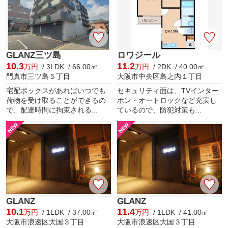
GLANZ三ツ島
ロワジール
10.3
11.2
万円
/ 3LDK / 66.00㎡
万円
/ 2DK / 40.00㎡
門真市三ツ島５丁目
大阪市中央区島之内１丁目
宅配ボックスがあればいつでも
セキュリティ面は、TVインター
荷物を受け取ることができるの
ホン・オートロックなど充実し
で、配達時間に拘束される...
ているので、防犯対策も...
GLANZ
GLANZ
10.1
11.4
万円
/ 1LDK / 37.00㎡
万円
/ 1LDK / 41.00㎡
大阪市浪速区大国３丁目
大阪市浪速区大国３丁目