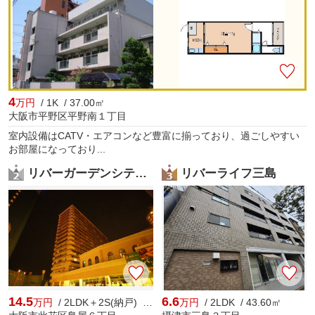
4
万円
/ 1K / 37.00㎡
大阪市平野区平野南１丁目
室内設備はCATV・エアコンなど豊富に揃っており、過ごしやすい
お部屋になっており...
リバーガーデンシティアリス
リバーライフ三島
14.5
6.6
万円
/ 2LDK＋2S(納戸) / 70.00㎡
万円
/ 2LDK / 43.60㎡