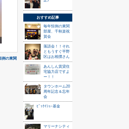
正♪
おすすめ記事
毎年恒例の東関
部屋、千秋楽祝
賀会
落語会！！それ
ともうすぐ平野
区はお相撲さん
恒例の東関
あんしん賃貸住
宅協力店ですよ
ー！！
タウンホーム20
周年記念＆忘年
会
ﾋﾞｯｸｲｼｭｰ基金
マリーナシティ