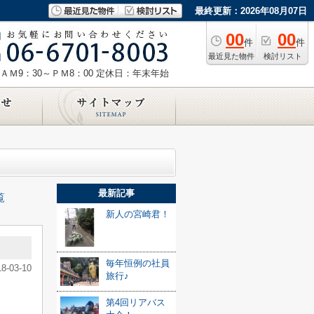
最終更新：2026年08月07日
00
00
件
件
最近見た物件
検討リスト
ＡＭ9：30～ＰＭ8：00
定休日：年末年始
最新記事
覧
新人の宮崎君！
毎年恒例の社員
18-03-10
旅行♪
第4回リアバス