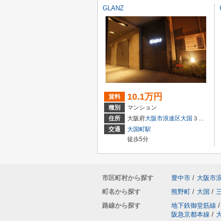
GLANZ
10.1万円
賃料
種別
マンション
住所
大阪府
大阪市浪速区
大国
３丁目
交通
大国町駅
徒歩5分
市区町村から探す
豊中市
/
大阪市
町名から探す
熊野町
/
大国
/
路線から探す
地下鉄御堂筋線
/
阪急京都本線
/