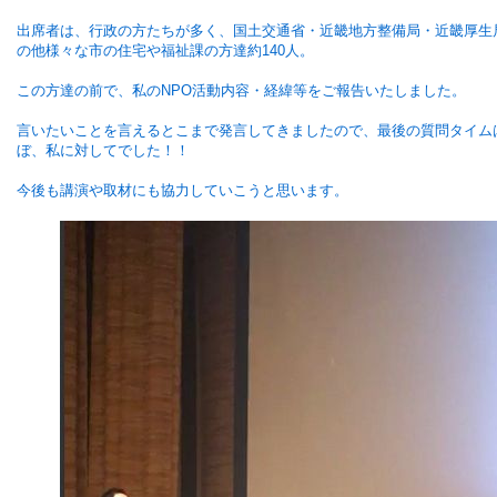
出席者は、行政の方たちが多く、国土交通省・近畿地方整備局・近畿厚生
の他様々な市の住宅や福祉課の方達約140人。
この方達の前で、私のNPO活動内容・経緯等をご報告いたしました。
言いたいことを言えるとこまで発言してきましたので、最後の質問タイム
ぼ、私に対してでした！！
今後も講演や取材にも協力していこうと思います。