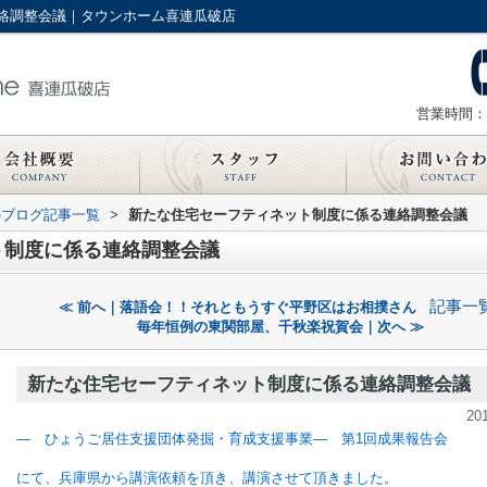
絡調整会議｜タウンホーム喜連瓜破店
営業時間：
のブログ記事一覧
>
新たな住宅セーフティネット制度に係る連絡調整会議
ト制度に係る連絡調整会議
記事一
≪ 前へ｜落語会！！それともうすぐ平野区はお相撲さん
毎年恒例の東関部屋、千秋楽祝賀会｜次へ ≫
新たな住宅セーフティネット制度に係る連絡調整会議
20
— ひょうご居住支援団体発掘・育成支援事業— 第1回成果報告会
にて、兵庫県から講演依頼を頂き、講演させて頂きました。