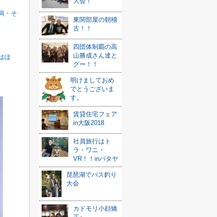
大会！
局・そ
東関部屋の朝稽
古！！
四団体制覇の高
山勝成さん達と
はほ
グー！！
明けましておめ
でとうございま
す。
賃貸住宅フェア
in大阪2018
社員旅行はト
ラ・ワニ・
VR！！inパタヤ
琵琶湖でバス釣り
大会
カドモリ小顔矯