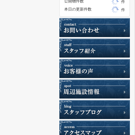
公開物件数
件
本日の更新件数
件