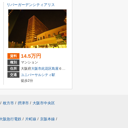
リバーガーデンシティアリス
14.5万円
賃料
種別
マンション
住所
大阪府
大阪市此花区
島屋
６丁目2-89
交通
ユニバーサルシティ駅
徒歩2分
/
枚方市
/
摂津市
/
大阪市中央区
大阪急行電鉄
/
片町線
/
京阪本線
/