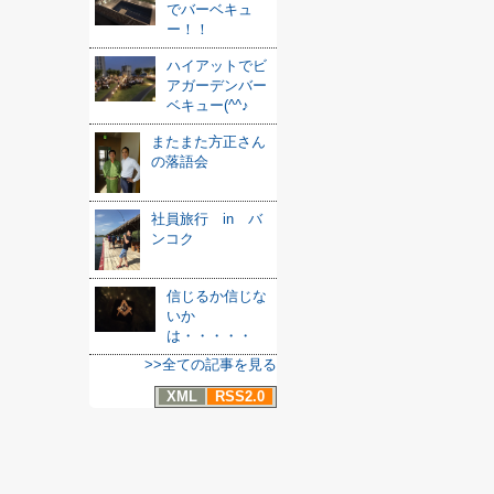
でバーベキュ
ー！！
ハイアットでビ
アガーデンバー
ベキュー(^^♪
またまた方正さん
の落語会
社員旅行 in バ
ンコク
信じるか信じな
いか
は・・・・・
>>全ての記事を見る
XML
RSS2.0