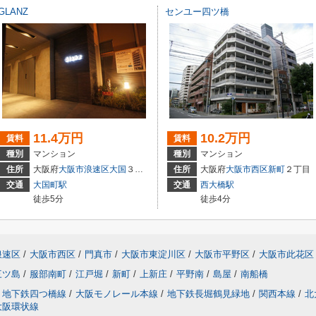
GLANZ
センユー四ツ橋
11.4万円
10.2万円
賃料
賃料
種別
マンション
種別
マンション
住所
大阪府
大阪市浪速区
大国
３丁目
住所
大阪府
大阪市西区
新町
２丁目
交通
大国町駅
交通
西大橋駅
徒歩5分
徒歩4分
浪速区
/
大阪市西区
/
門真市
/
大阪市東淀川区
/
大阪市平野区
/
大阪市此花区
三ツ島
/
服部南町
/
江戸堀
/
新町
/
上新庄
/
平野南
/
島屋
/
南船橋
地下鉄四つ橋線
/
大阪モノレール本線
/
地下鉄長堀鶴見緑地
/
関西本線
/
北
大阪環状線