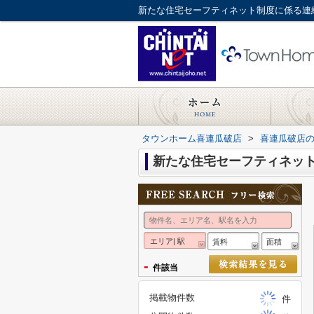
新たな住宅セーフティネット制度に係る連
タウンホーム喜連瓜破店
>
喜連瓜破店
新たな住宅セーフティネッ
エリア| 駅
賃料
面積
-
件該当
掲載物件数
件