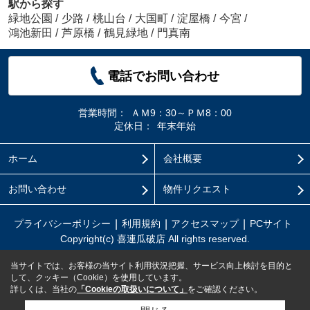
駅から探す
緑地公園
/
少路
/
桃山台
/
大国町
/
淀屋橋
/
今宮
/
鴻池新田
/
芦原橋
/
鶴見緑地
/
門真南
電話でお問い合わせ
営業時間：
ＡＭ9：30～ＰＭ8：00
定休日：
年末年始
ホーム
会社概要
お問い合わせ
物件リクエスト
プライバシーポリシー
利用規約
アクセスマップ
PCサイト
Copyright(c) 喜連瓜破店 All rights reserved.
当サイトでは、お客様の当サイト利用状況把握、サービス向上検討を目的と
して、クッキー（Cookie）を使用しています。
詳しくは、当社の
「Cookieの取扱いについて」
をご確認ください。