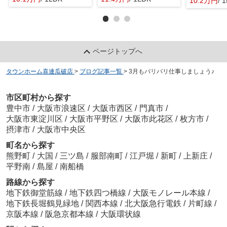
10.2万円
/ 
ページトップへ
タウンホーム喜連瓜破店
>
ブログ記事一覧
>
3月もバリバリ仕事しましょう♪
市区町村から探す
豊中市
/
大阪市浪速区
/
大阪市西区
/
門真市
/
大阪市東淀川区
/
大阪市平野区
/
大阪市此花区
/
枚方市
/
摂津市
/
大阪市中央区
町名から探す
熊野町
/
大国
/
三ツ島
/
服部南町
/
江戸堀
/
新町
/
上新庄
/
平野南
/
島屋
/
南船橋
路線から探す
地下鉄御堂筋線
/
地下鉄四つ橋線
/
大阪モノレール本線
/
地下鉄長堀鶴見緑地
/
関西本線
/
北大阪急行電鉄
/
片町線
/
京阪本線
/
阪急京都本線
/
大阪環状線