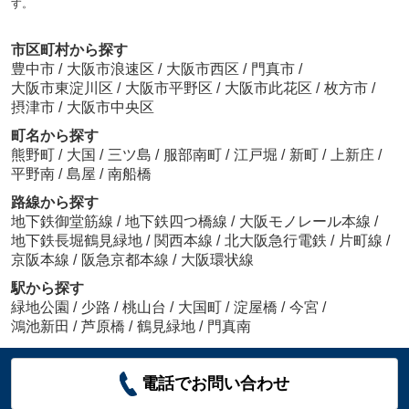
す。
市区町村から探す
豊中市
/
大阪市浪速区
/
大阪市西区
/
門真市
/
大阪市東淀川区
/
大阪市平野区
/
大阪市此花区
/
枚方市
/
摂津市
/
大阪市中央区
町名から探す
熊野町
/
大国
/
三ツ島
/
服部南町
/
江戸堀
/
新町
/
上新庄
/
平野南
/
島屋
/
南船橋
路線から探す
地下鉄御堂筋線
/
地下鉄四つ橋線
/
大阪モノレール本線
/
地下鉄長堀鶴見緑地
/
関西本線
/
北大阪急行電鉄
/
片町線
/
京阪本線
/
阪急京都本線
/
大阪環状線
駅から探す
緑地公園
/
少路
/
桃山台
/
大国町
/
淀屋橋
/
今宮
/
鴻池新田
/
芦原橋
/
鶴見緑地
/
門真南
電話でお問い合わせ