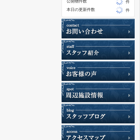
公開物件数
件
本日の更新件数
件