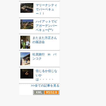
マリーナシティ
でバーベキュ
ー！！
ハイアットでビ
アガーデンバー
ベキュー(^^♪
またまた方正さん
の落語会
社員旅行 in バ
ンコク
信じるか信じな
いか
は・・・・・
>>全ての記事を見る
XML
RSS2.0