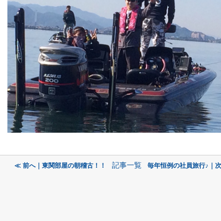
記事一覧
≪ 前へ｜東関部屋の朝稽古！！
毎年恒例の社員旅行♪｜次