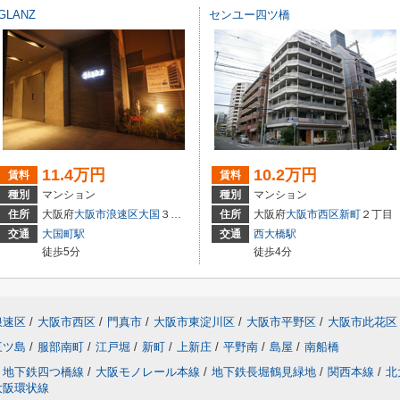
GLANZ
センユー四ツ橋
11.4万円
10.2万円
賃料
賃料
種別
マンション
種別
マンション
住所
大阪府
大阪市浪速区
大国
３丁目
住所
大阪府
大阪市西区
新町
２丁目
交通
大国町駅
交通
西大橋駅
徒歩5分
徒歩4分
浪速区
/
大阪市西区
/
門真市
/
大阪市東淀川区
/
大阪市平野区
/
大阪市此花区
三ツ島
/
服部南町
/
江戸堀
/
新町
/
上新庄
/
平野南
/
島屋
/
南船橋
地下鉄四つ橋線
/
大阪モノレール本線
/
地下鉄長堀鶴見緑地
/
関西本線
/
北
大阪環状線