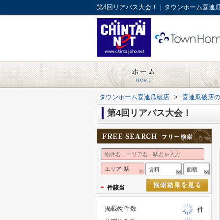
第4回リアバス大会！｜タウンホーム喜連
タウンホーム喜連瓜破店
>
喜連瓜破店
第4回リアバス大会！
エリア| 駅
賃料
面積
-
件該当
掲載物件数
件