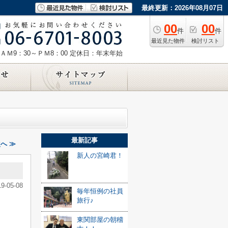
最終更新：2026年08月07日
00
00
件
件
最近見た物件
検討リスト
ＡＭ9：30～ＰＭ8：00
定休日：年末年始
最新記事
へ ≫
新人の宮崎君！
19-05-08
毎年恒例の社員
旅行♪
東関部屋の朝稽