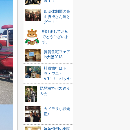
古！！
四団体制覇の高
山勝成さん達と
グー！！
明けましておめ
でとうございま
す。
賃貸住宅フェア
in大阪2018
社員旅行はト
ラ・ワニ・
VR！！inパタヤ
琵琶湖でバス釣り
大会
カドモリ小顔矯
正♪
毎年恒例の東関