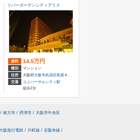
リバーガーデンシティアリス
14.5万円
賃料
種別
マンション
住所
大阪府
大阪市此花区
島屋
６丁目2-89
交通
ユニバーサルシティ駅
徒歩2分
/
枚方市
/
摂津市
/
大阪市中央区
大阪急行電鉄
/
片町線
/
京阪本線
/