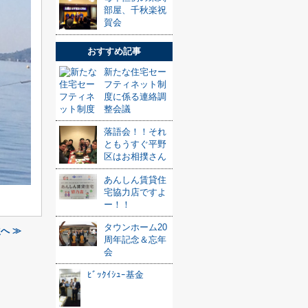
部屋、千秋楽祝
賀会
おすすめ記事
新たな住宅セー
フティネット制
度に係る連絡調
整会議
落語会！！それ
ともうすぐ平野
区はお相撲さん
あんしん賃貸住
宅協力店ですよ
ー！！
タウンホーム20
へ ≫
周年記念＆忘年
会
ﾋﾞｯｸｲｼｭｰ基金