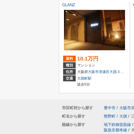
GLANZ
10.1万円
賃料
種別
マンション
住所
大阪府
大阪市浪速区
大国
３丁目
交通
大国町駅
徒歩5分
市区町村から探す
豊中市
/
大阪市
町名から探す
熊野町
/
大国
/
路線から探す
地下鉄御堂筋線
/
阪急京都本線
/