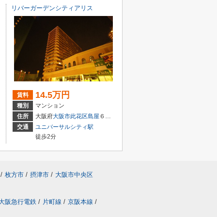
リバーガーデンシティアリス
14.5万円
賃料
種別
マンション
住所
大阪府
大阪市此花区
島屋
６丁目2-89
交通
ユニバーサルシティ駅
徒歩2分
/
枚方市
/
摂津市
/
大阪市中央区
大阪急行電鉄
/
片町線
/
京阪本線
/