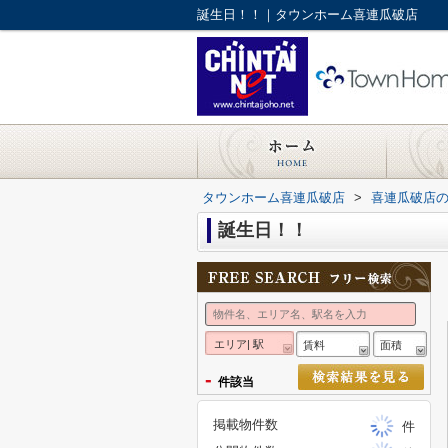
誕生日！！｜タウンホーム喜連瓜破店
タウンホーム喜連瓜破店
>
喜連瓜破店
誕生日！！
エリア| 駅
賃料
面積
-
件該当
掲載物件数
件