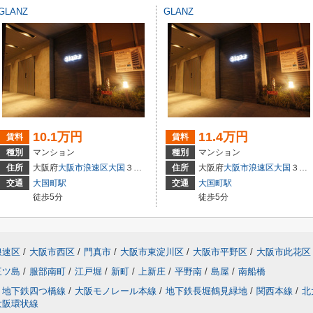
GLANZ
GLANZ
10.1万円
11.4万円
賃料
賃料
種別
マンション
種別
マンション
住所
大阪府
大阪市浪速区
大国
３丁目
住所
大阪府
大阪市浪速区
大国
３丁目
交通
大国町駅
交通
大国町駅
徒歩5分
徒歩5分
浪速区
/
大阪市西区
/
門真市
/
大阪市東淀川区
/
大阪市平野区
/
大阪市此花区
三ツ島
/
服部南町
/
江戸堀
/
新町
/
上新庄
/
平野南
/
島屋
/
南船橋
地下鉄四つ橋線
/
大阪モノレール本線
/
地下鉄長堀鶴見緑地
/
関西本線
/
北
大阪環状線