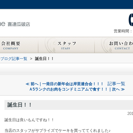
営業時間：
のブログ記事一覧
>
誕生日！！
記事一覧
≪ 前へ｜一発目の新年会は岸里連合会！！！
Ａ5ランクのお肉をコンドミニアムで食す！！｜次へ ≫
誕生日！！
20
誕生日は良いもんですね！！
当店のスタッフがサプライズでケーキを買っててくれました♪