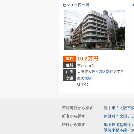
センユー四ツ橋
10.2万円
賃料
種別
マンション
住所
大阪府
大阪市西区
新町
２丁目
交通
西大橋駅
徒歩4分
市区町村から探す
豊中市
/
大阪市
町名から探す
熊野町
/
大国
/
路線から探す
地下鉄御堂筋線
/
阪急京都本線
/