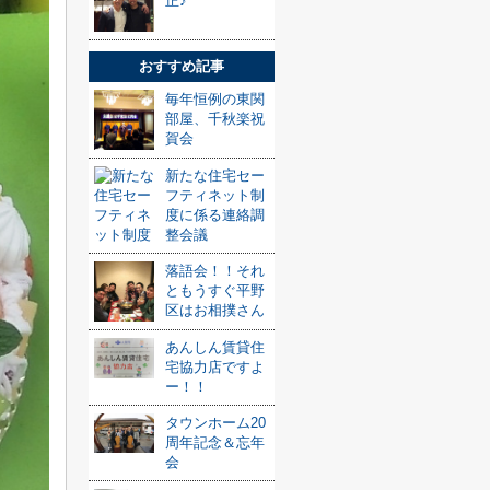
正♪
おすすめ記事
毎年恒例の東関
部屋、千秋楽祝
賀会
新たな住宅セー
フティネット制
度に係る連絡調
整会議
落語会！！それ
ともうすぐ平野
区はお相撲さん
あんしん賃貸住
宅協力店ですよ
ー！！
タウンホーム20
周年記念＆忘年
会