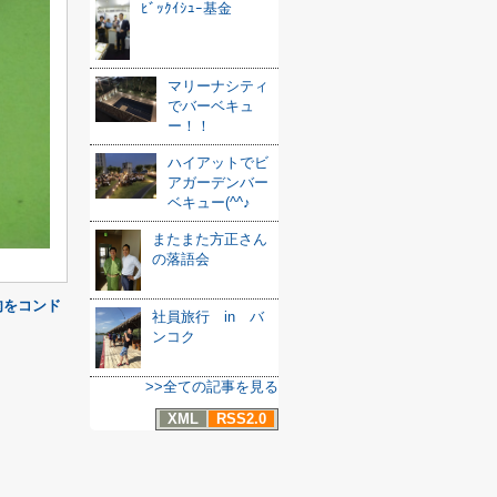
ﾋﾞｯｸｲｼｭｰ基金
マリーナシティ
でバーベキュ
ー！！
ハイアットでビ
アガーデンバー
ベキュー(^^♪
またまた方正さん
の落語会
肉をコンド
社員旅行 in バ
ンコク
>>全ての記事を見る
XML
RSS2.0