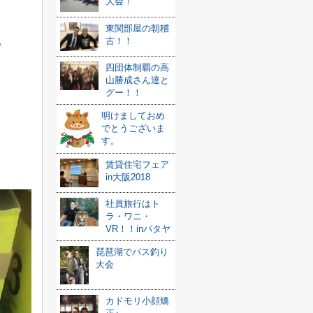
大会！
東関部屋の朝稽
古！！
♪
四団体制覇の高
山勝成さん達と
グー！！
明けましておめ
でとうございま
す。
賃貸住宅フェア
in大阪2018
社員旅行はト
ラ・ワニ・
VR！！inパタヤ
琵琶湖でバス釣り
大会
カドモリ小顔矯