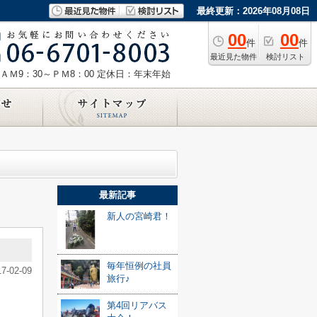
最終更新：2026年08月08日
00
00
件
件
最近見た物件
検討リスト
ＡＭ9：30～ＰＭ8：00
定休日：年末年始
最新記事
新人の宮崎君！
毎年恒例の社員
17-02-09
旅行♪
第4回リアバス