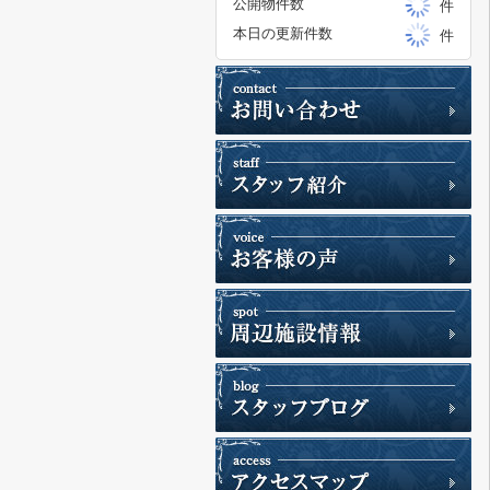
公開物件数
件
本日の更新件数
件