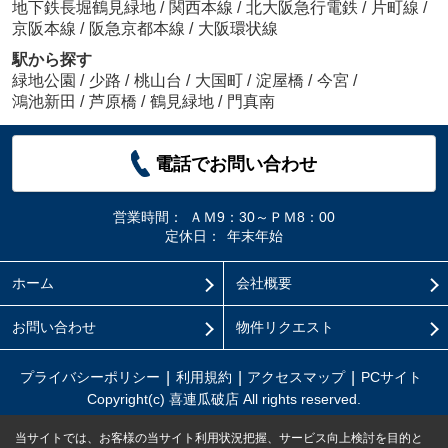
地下鉄長堀鶴見緑地
/
関西本線
/
北大阪急行電鉄
/
片町線
/
京阪本線
/
阪急京都本線
/
大阪環状線
駅から探す
緑地公園
/
少路
/
桃山台
/
大国町
/
淀屋橋
/
今宮
/
鴻池新田
/
芦原橋
/
鶴見緑地
/
門真南
電話でお問い合わせ
営業時間：
ＡＭ9：30～ＰＭ8：00
定休日：
年末年始
ホーム
会社概要
お問い合わせ
物件リクエスト
プライバシーポリシー
利用規約
アクセスマップ
PCサイト
Copyright(c) 喜連瓜破店 All rights reserved.
当サイトでは、お客様の当サイト利用状況把握、サービス向上検討を目的と