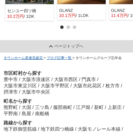
GLANZ
GLANZ
センユー四ツ橋
10.1万円
/ 1LDK
11.4万円
/ 
10.2万円
/ 1DK
ページトップへ
タウンホーム喜連瓜破店
>
ブログ記事一覧
>
タウンホームグループ忘年会
市区町村から探す
豊中市
/
大阪市浪速区
/
大阪市西区
/
門真市
/
大阪市東淀川区
/
大阪市平野区
/
大阪市此花区
/
枚方市
/
摂津市
/
大阪市中央区
町名から探す
熊野町
/
大国
/
三ツ島
/
服部南町
/
江戸堀
/
新町
/
上新庄
/
平野南
/
島屋
/
南船橋
路線から探す
地下鉄御堂筋線
/
地下鉄四つ橋線
/
大阪モノレール本線
/