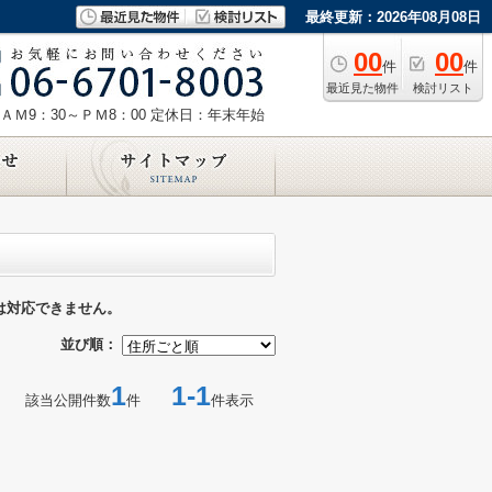
最終更新：2026年08月08日
00
00
件
件
最近見た物件
検討リスト
ＡＭ9：30～ＰＭ8：00
定休日：年末年始
は対応できません。
並び順：
1
1-1
該当公開件数
件
件表示