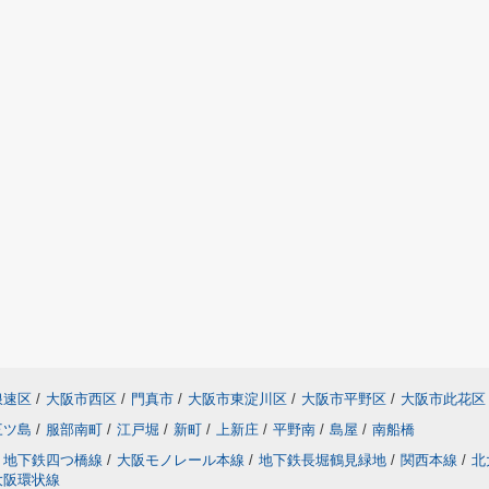
浪速区
/
大阪市西区
/
門真市
/
大阪市東淀川区
/
大阪市平野区
/
大阪市此花区
三ツ島
/
服部南町
/
江戸堀
/
新町
/
上新庄
/
平野南
/
島屋
/
南船橋
地下鉄四つ橋線
/
大阪モノレール本線
/
地下鉄長堀鶴見緑地
/
関西本線
/
北
大阪環状線