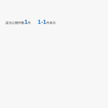
1
1-1
該当公開件数
件
件表示