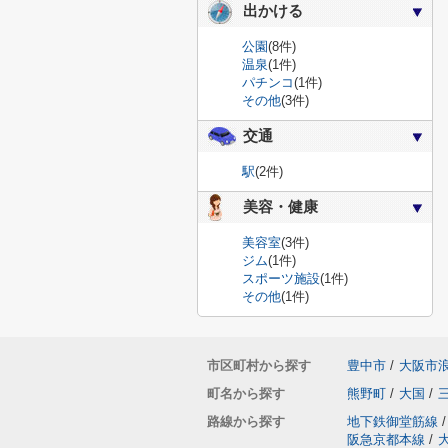
出かける
公園
(8件)
温泉
(1件)
パチンコ
(1件)
その他
(3件)
交通
駅
(2件)
美容・健康
美容室
(3件)
ジム
(1件)
スポーツ施設
(1件)
その他
(1件)
市区町村から探す
豊中市
/
大阪市
町名から探す
熊野町
/
大国
/
路線から探す
地下鉄御堂筋線
/
阪急京都本線
/