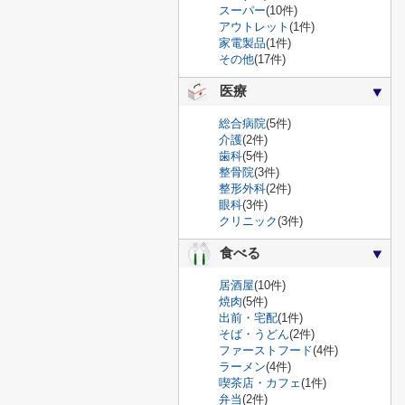
スーパー
(10件)
アウトレット
(1件)
家電製品
(1件)
その他
(17件)
医療
総合病院
(5件)
介護
(2件)
歯科
(5件)
整骨院
(3件)
整形外科
(2件)
眼科
(3件)
クリニック
(3件)
食べる
居酒屋
(10件)
焼肉
(5件)
出前・宅配
(1件)
そば・うどん
(2件)
ファーストフード
(4件)
ラーメン
(4件)
喫茶店・カフェ
(1件)
弁当
(2件)