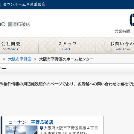
｜タウンホーム喜連瓜破店
営業時間：
内
>
大阪市平野区
>
大阪市平野区のホームセンター
ター
※物件情報の周辺施設紹介のページであり、各店舗への問い合わせは当社で
コーナン 平野瓜破店
大阪府大阪市平野区瓜破４丁目
大阪市営谷町線 喜連瓜破駅