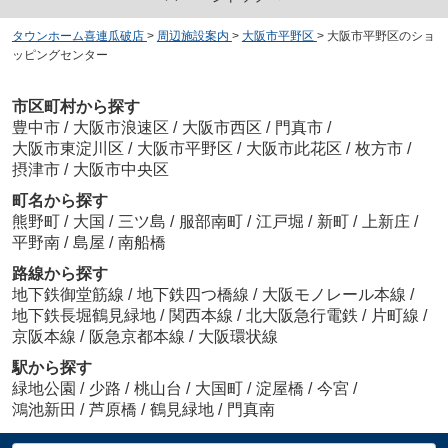
タウンホーム喜連瓜破店
>
周辺施設案内
>
大阪市平野区
>
大阪市平野区のショ
ッピングセンター
市区町村から探す
豊中市
/
大阪市浪速区
/
大阪市西区
/
門真市
/
大阪市東淀川区
/
大阪市平野区
/
大阪市此花区
/
枚方市
/
摂津市
/
大阪市中央区
町名から探す
熊野町
/
大国
/
三ツ島
/
服部南町
/
江戸堀
/
新町
/
上新庄
/
平野南
/
島屋
/
南船橋
路線から探す
地下鉄御堂筋線
/
地下鉄四つ橋線
/
大阪モノレール本線
/
地下鉄長堀鶴見緑地
/
関西本線
/
北大阪急行電鉄
/
片町線
/
京阪本線
/
阪急京都本線
/
大阪環状線
駅から探す
緑地公園
/
少路
/
桃山台
/
大国町
/
淀屋橋
/
今宮
/
鴻池新田
/
芦原橋
/
鶴見緑地
/
門真南