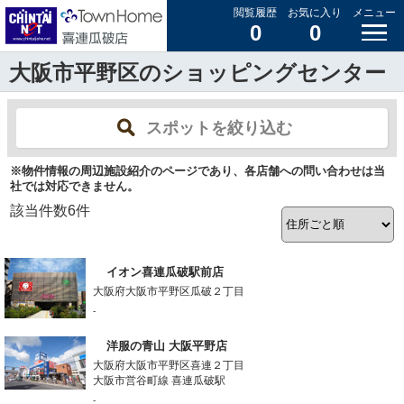
閲覧履歴
お気に入り
メニュー
0
0
大阪市平野区のショッピングセンター
スポットを絞り込む
※物件情報の周辺施設紹介のページであり、各店舗への問い合わせは当
社では対応できません。
該当件数
6
件
イオン喜連瓜破駅前店
大阪府大阪市平野区瓜破２丁目
-
洋服の青山 大阪平野店
大阪府大阪市平野区喜連２丁目
大阪市営谷町線 喜連瓜破駅
-