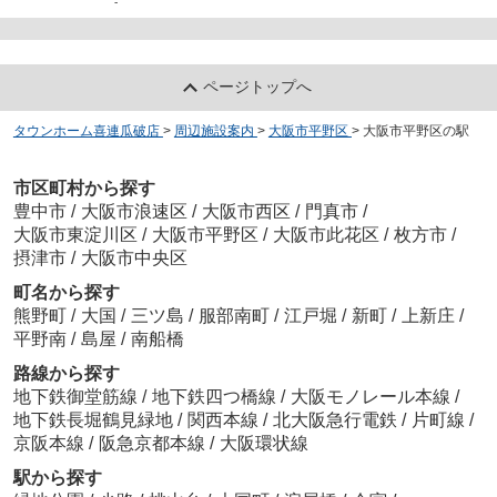
-
ページトップへ
タウンホーム喜連瓜破店
>
周辺施設案内
>
大阪市平野区
>
大阪市平野区の駅
市区町村から探す
豊中市
/
大阪市浪速区
/
大阪市西区
/
門真市
/
大阪市東淀川区
/
大阪市平野区
/
大阪市此花区
/
枚方市
/
摂津市
/
大阪市中央区
町名から探す
熊野町
/
大国
/
三ツ島
/
服部南町
/
江戸堀
/
新町
/
上新庄
/
平野南
/
島屋
/
南船橋
路線から探す
地下鉄御堂筋線
/
地下鉄四つ橋線
/
大阪モノレール本線
/
地下鉄長堀鶴見緑地
/
関西本線
/
北大阪急行電鉄
/
片町線
/
京阪本線
/
阪急京都本線
/
大阪環状線
駅から探す