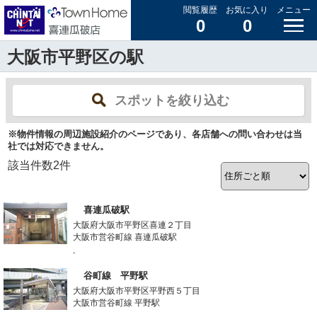
閲覧履歴
お気に入り
メニュー
0
0
大阪市平野区の駅
スポットを絞り込む
※物件情報の周辺施設紹介のページであり、各店舗への問い合わせは当
社では対応できません。
該当件数
2
件
喜連瓜破駅
大阪府大阪市平野区喜連２丁目
大阪市営谷町線 喜連瓜破駅
-
谷町線 平野駅
大阪府大阪市平野区平野西５丁目
大阪市営谷町線 平野駅