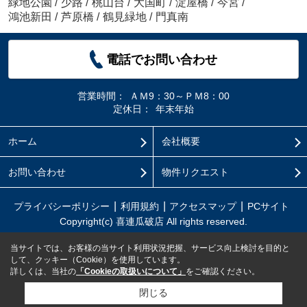
緑地公園
/
少路
/
桃山台
/
大国町
/
淀屋橋
/
今宮
/
鴻池新田
/
芦原橋
/
鶴見緑地
/
門真南
電話でお問い合わせ
営業時間：
ＡＭ9：30～ＰＭ8：00
定休日：
年末年始
ホーム
会社概要
お問い合わせ
物件リクエスト
プライバシーポリシー
利用規約
アクセスマップ
PCサイト
Copyright(c) 喜連瓜破店 All rights reserved.
当サイトでは、お客様の当サイト利用状況把握、サービス向上検討を目的と
して、クッキー（Cookie）を使用しています。
詳しくは、当社の
「Cookieの取扱いについて」
をご確認ください。
閉じる