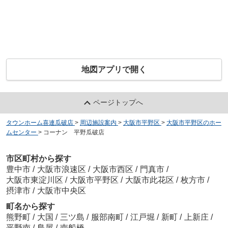
地図アプリで開く
ページトップへ
タウンホーム喜連瓜破店
>
周辺施設案内
>
大阪市平野区
>
大阪市平野区のホー
ムセンター
>
コーナン 平野瓜破店
市区町村から探す
豊中市
/
大阪市浪速区
/
大阪市西区
/
門真市
/
大阪市東淀川区
/
大阪市平野区
/
大阪市此花区
/
枚方市
/
摂津市
/
大阪市中央区
町名から探す
熊野町
/
大国
/
三ツ島
/
服部南町
/
江戸堀
/
新町
/
上新庄
/
平野南
/
島屋
/
南船橋