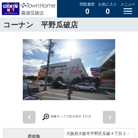
閲覧履歴
お気に入り
メニュー
0
0
コーナン 平野瓜破店
前
次
画像タップで拡大表示【
1
/1】
大阪府大阪市平野区瓜破４丁目２－
所在地