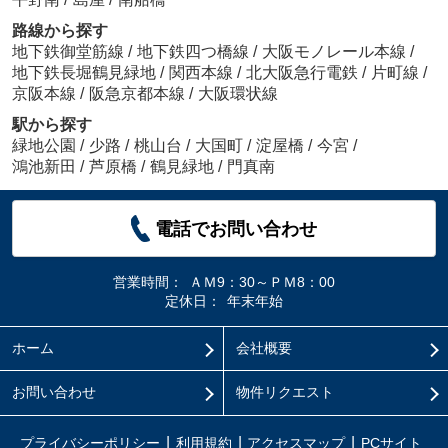
路線から探す
地下鉄御堂筋線
/
地下鉄四つ橋線
/
大阪モノレール本線
/
地下鉄長堀鶴見緑地
/
関西本線
/
北大阪急行電鉄
/
片町線
/
京阪本線
/
阪急京都本線
/
大阪環状線
駅から探す
緑地公園
/
少路
/
桃山台
/
大国町
/
淀屋橋
/
今宮
/
鴻池新田
/
芦原橋
/
鶴見緑地
/
門真南
電話でお問い合わせ
営業時間：
ＡＭ9：30～ＰＭ8：00
定休日：
年末年始
ホーム
会社概要
お問い合わせ
物件リクエスト
プライバシーポリシー
利用規約
アクセスマップ
PCサイト