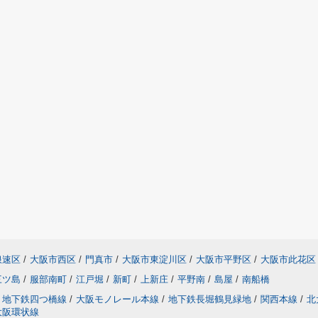
浪速区
/
大阪市西区
/
門真市
/
大阪市東淀川区
/
大阪市平野区
/
大阪市此花区
三ツ島
/
服部南町
/
江戸堀
/
新町
/
上新庄
/
平野南
/
島屋
/
南船橋
地下鉄四つ橋線
/
大阪モノレール本線
/
地下鉄長堀鶴見緑地
/
関西本線
/
北
大阪環状線