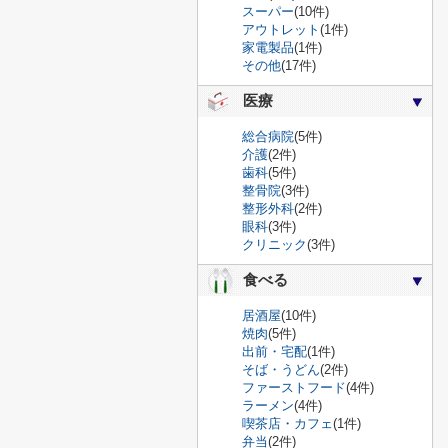
スーパー
(10件)
アウトレット
(1件)
家電製品
(1件)
その他
(17件)
医療
総合病院
(5件)
介護
(2件)
歯科
(5件)
整骨院
(3件)
整形外科
(2件)
眼科
(3件)
クリニック
(3件)
食べる
居酒屋
(10件)
焼肉
(5件)
出前・宅配
(1件)
そば・うどん
(2件)
ファーストフード
(4件)
ラーメン
(4件)
喫茶店・カフェ
(1件)
弁当
(2件)