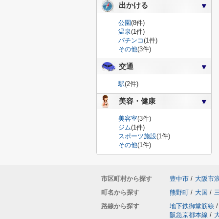
出かける
公園
(8件)
温泉
(1件)
パチンコ
(1件)
その他
(3件)
交通
駅
(2件)
美容・健康
美容室
(3件)
ジム
(1件)
スポーツ施設
(1件)
その他
(1件)
市区町村から探す
豊中市
/
大阪市
町名から探す
熊野町
/
大国
/
路線から探す
地下鉄御堂筋線
/
阪急京都本線
/