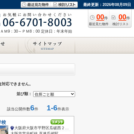
最終更新：2026年08月09日
00
00
件
件
最近見た物件
検討リスト
ＡＭ9：30～ＰＭ8：00
定休日：年末年始
は対応できません。
並び順：
6
1-6
該当公開件数
件
件表示
学校
大阪府大阪市平野区瓜破西２丁目
大阪市営谷町線 喜連瓜破駅