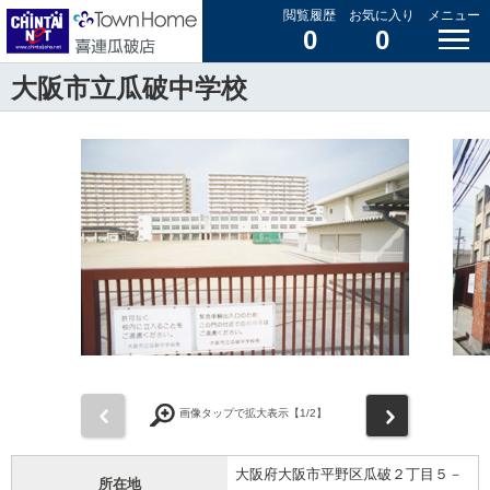
閲覧履歴
お気に入り
メニュー
0
0
大阪市立瓜破中学校
前
次
画像タップで拡大表示【
1
/2】
大阪府大阪市平野区瓜破２丁目５－
所在地