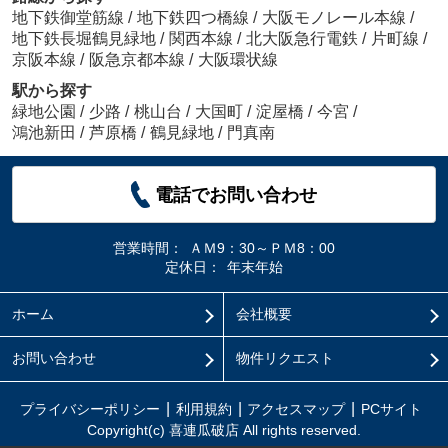
地下鉄御堂筋線
/
地下鉄四つ橋線
/
大阪モノレール本線
/
地下鉄長堀鶴見緑地
/
関西本線
/
北大阪急行電鉄
/
片町線
/
京阪本線
/
阪急京都本線
/
大阪環状線
駅から探す
緑地公園
/
少路
/
桃山台
/
大国町
/
淀屋橋
/
今宮
/
鴻池新田
/
芦原橋
/
鶴見緑地
/
門真南
電話でお問い合わせ
営業時間：
ＡＭ9：30～ＰＭ8：00
定休日：
年末年始
ホーム
会社概要
お問い合わせ
物件リクエスト
プライバシーポリシー
利用規約
アクセスマップ
PCサイト
Copyright(c) 喜連瓜破店 All rights reserved.