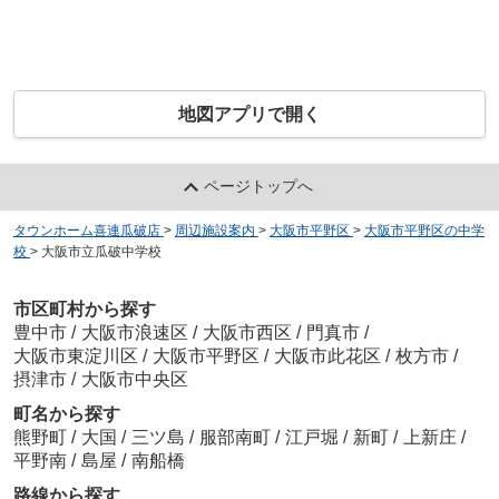
地図アプリで開く
ページトップへ
タウンホーム喜連瓜破店
>
周辺施設案内
>
大阪市平野区
>
大阪市平野区の中学
校
>
大阪市立瓜破中学校
市区町村から探す
豊中市
/
大阪市浪速区
/
大阪市西区
/
門真市
/
大阪市東淀川区
/
大阪市平野区
/
大阪市此花区
/
枚方市
/
摂津市
/
大阪市中央区
町名から探す
熊野町
/
大国
/
三ツ島
/
服部南町
/
江戸堀
/
新町
/
上新庄
/
平野南
/
島屋
/
南船橋
路線から探す