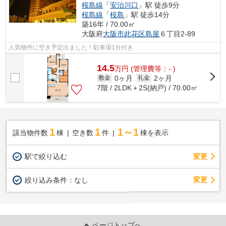
桜島線
「
安治川口
」駅 徒歩9分
桜島線
「
桜島
」駅 徒歩14分
築16年 / 70.00㎡
大阪府
大阪市此花区
島屋
６丁目2-89
人気物件に空き予定出ました！駐車場1台付き
14.5
万
円
(管理費等：- )
0ヶ月
2ヶ月
敷金
礼金
7階 / 2LDK＋2S(納戸) / 70.00㎡
1
1
1～1
該当物件数
棟
空き数
件
棟を表示
駅で絞り込む
変更
変更
絞り込み条件：
なし
ページトップへ