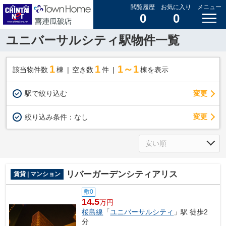
閲覧履歴
お気に入り
メニュー
0
0
ユニバーサルシティ駅物件一覧
1
1
1～1
該当物件数
棟
空き数
件
棟を表示
駅で絞り込む
変更
変更
絞り込み条件：
なし
リバーガーデンシティアリス
賃貸 | マンション
敷0
14.5
万円
桜島線
「
ユニバーサルシティ
」駅 徒歩2
分