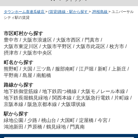
タウンホーム喜連瓜破店
>
(賃貸)路線・駅から探す
>
JR桜島線
>
ユニバーサル
シティ駅の賃貸
市区町村から探す
豊中市
/
大阪市浪速区
/
大阪市西区
/
門真市
/
大阪市東淀川区
/
大阪市平野区
/
大阪市此花区
/
枚方市
/
摂津市
/
大阪市中央区
町名から探す
熊野町
/
大国
/
三ツ島
/
服部南町
/
江戸堀
/
新町
/
上新庄
/
平野南
/
島屋
/
南船橋
路線から探す
地下鉄御堂筋線
/
地下鉄四つ橋線
/
大阪モノレール本線
/
地下鉄長堀鶴見緑地
/
関西本線
/
北大阪急行電鉄
/
片町線
/
京阪本線
/
阪急京都本線
/
大阪環状線
駅から探す
緑地公園
/
少路
/
桃山台
/
大国町
/
淀屋橋
/
今宮
/
鴻池新田
/
芦原橋
/
鶴見緑地
/
門真南