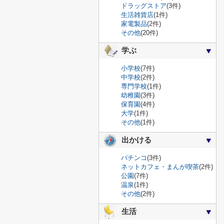
ドラッグストア
(3件)
生活雑貨店
(1件)
家電製品
(2件)
その他
(20件)
学ぶ
小学校
(7件)
中学校
(2件)
専門学校
(1件)
幼稚園
(3件)
保育園
(4件)
大学
(1件)
その他
(1件)
出かける
パチンコ
(3件)
ネットカフェ・まんが喫茶
(2件)
公園
(7件)
温泉
(1件)
その他
(2件)
生活