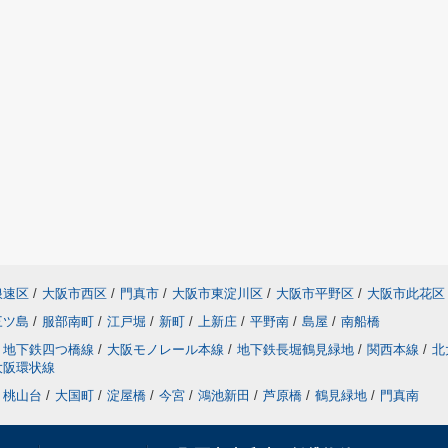
浪速区
/
大阪市西区
/
門真市
/
大阪市東淀川区
/
大阪市平野区
/
大阪市此花区
三ツ島
/
服部南町
/
江戸堀
/
新町
/
上新庄
/
平野南
/
島屋
/
南船橋
地下鉄四つ橋線
/
大阪モノレール本線
/
地下鉄長堀鶴見緑地
/
関西本線
/
北
大阪環状線
桃山台
/
大国町
/
淀屋橋
/
今宮
/
鴻池新田
/
芦原橋
/
鶴見緑地
/
門真南