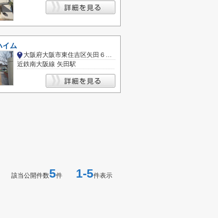
ハイム
大阪府大阪市東住吉区矢田６丁目
近鉄南大阪線 矢田駅
5
1-5
該当公開件数
件
件表示