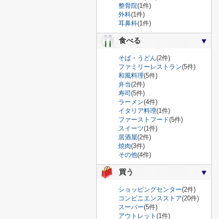
整骨院
(1件)
外科
(1件)
耳鼻科
(1件)
食べる
そば・うどん
(2件)
ファミリーレストラン
(5件)
和風料理
(5件)
弁当
(2件)
寿司
(5件)
ラーメン
(4件)
イタリア料理
(1件)
ファーストフード
(5件)
スイーツ
(1件)
居酒屋
(2件)
焼肉
(3件)
その他
(4件)
買う
ショッピングセンター
(2件)
コンビニエンスストア
(20件)
スーパー
(5件)
アウトレット
(1件)