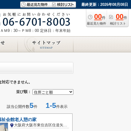
最終更新：2026年08月08日
00
00
件
件
最近見た物件
検討リスト
ＡＭ9：30～ＰＭ8：00
定休日：年末年始
は対応できません。
並び順：
5
1-5
該当公開件数
件
件表示
福祉会館老人憩の家
大阪府大阪市東住吉区住道矢田９丁目