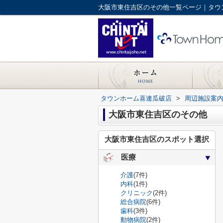
大阪市東住吉区のその他一覧ページ｜タウ
タウンホーム喜連瓜破店
>
周辺施設案
大阪市東住吉区のその他
大阪市東住吉区のスポット選択
医療
介護
(7件)
内科
(1件)
クリニック
(2件)
総合病院
(6件)
歯科
(3件)
動物病院
(2件)