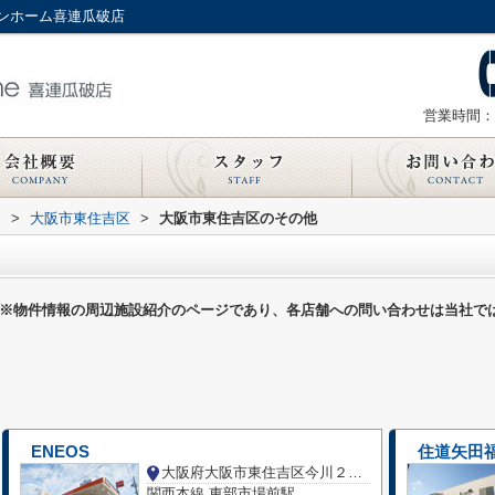
ンホーム喜連瓜破店
営業時間：
内
>
大阪市東住吉区
>
大阪市東住吉区のその他
※物件情報の周辺施設紹介のページであり、各店舗への問い合わせは当社で
ENEOS
住道矢田
大阪府大阪市東住吉区今川２丁目
関西本線 東部市場前駅