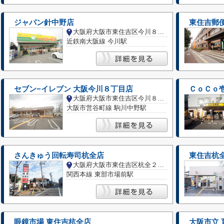
ジャパン針中野店
東住吉郵
大阪府大阪市東住吉区今川８丁目
近鉄南大阪線 今川駅
セブン−イレブン 大阪今川８丁目店
ＣｏＣｏ
大阪府大阪市東住吉区今川８丁目
大阪市営谷町線 駒川中野駅
さんきゅう回転寿司杭全店
東住吉杭
大阪府大阪市東住吉区杭全２丁目
関西本線 東部市場前駅
眼鏡市場 東住吉杭全店
大阪市立 