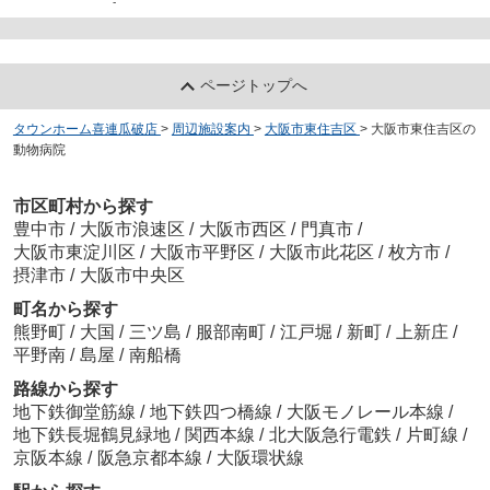
-
ページトップへ
タウンホーム喜連瓜破店
>
周辺施設案内
>
大阪市東住吉区
>
大阪市東住吉区の
動物病院
市区町村から探す
豊中市
/
大阪市浪速区
/
大阪市西区
/
門真市
/
大阪市東淀川区
/
大阪市平野区
/
大阪市此花区
/
枚方市
/
摂津市
/
大阪市中央区
町名から探す
熊野町
/
大国
/
三ツ島
/
服部南町
/
江戸堀
/
新町
/
上新庄
/
平野南
/
島屋
/
南船橋
路線から探す
地下鉄御堂筋線
/
地下鉄四つ橋線
/
大阪モノレール本線
/
地下鉄長堀鶴見緑地
/
関西本線
/
北大阪急行電鉄
/
片町線
/
京阪本線
/
阪急京都本線
/
大阪環状線