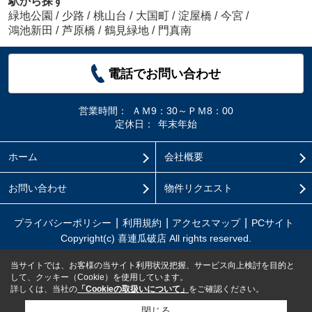
駅から探す
緑地公園
/
少路
/
桃山台
/
大国町
/
淀屋橋
/
今宮
/
鴻池新田
/
芦原橋
/
鶴見緑地
/
門真南
電話でお問い合わせ
営業時間：
ＡＭ9：30～ＰＭ8：00
定休日：
年末年始
ホーム
会社概要
お問い合わせ
物件リクエスト
プライバシーポリシー
利用規約
アクセスマップ
PCサイト
Copyright(c) 喜連瓜破店 All rights reserved.
当サイトでは、お客様の当サイト利用状況把握、サービス向上検討を目的と
して、クッキー（Cookie）を使用しています。
詳しくは、当社の
「Cookieの取扱いについて」
をご確認ください。
閉じる