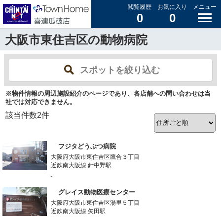
閲覧履歴
お気に入り
メニュー
0
0
大阪市東住吉区の動物病院
スポットを絞り込む
※物件情報の周辺施設紹介のページであり、各店舗への問い合わせは当
社では対応できません。
該当件数
2
件
フジタどうぶつ病院
大阪府大阪市東住吉区鷹合３丁目
近鉄南大阪線 針中野駅
-
グレイス動物医療センター
大阪府大阪市東住吉区湯里５丁目
近鉄南大阪線 矢田駅