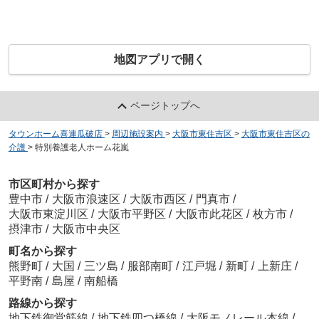
地図アプリで開く
ページトップへ
タウンホーム喜連瓜破店
>
周辺施設案内
>
大阪市東住吉区
>
大阪市東住吉区の
介護
>
特別養護老人ホーム花嵐
市区町村から探す
豊中市
/
大阪市浪速区
/
大阪市西区
/
門真市
/
大阪市東淀川区
/
大阪市平野区
/
大阪市此花区
/
枚方市
/
摂津市
/
大阪市中央区
町名から探す
熊野町
/
大国
/
三ツ島
/
服部南町
/
江戸堀
/
新町
/
上新庄
/
平野南
/
島屋
/
南船橋
路線から探す
地下鉄御堂筋線
/
地下鉄四つ橋線
/
大阪モノレール本線
/