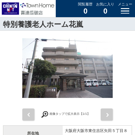
閲覧履歴
お気に入り
メニュー
0
0
特別養護老人ホーム花嵐
前
次
画像タップで拡大表示【
1
/1】
大阪府大阪市東住吉区矢田５丁目８
所在地