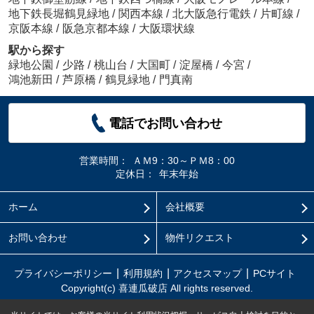
地下鉄長堀鶴見緑地
/
関西本線
/
北大阪急行電鉄
/
片町線
/
京阪本線
/
阪急京都本線
/
大阪環状線
駅から探す
緑地公園
/
少路
/
桃山台
/
大国町
/
淀屋橋
/
今宮
/
鴻池新田
/
芦原橋
/
鶴見緑地
/
門真南
電話でお問い合わせ
営業時間：
ＡＭ9：30～ＰＭ8：00
定休日：
年末年始
ホーム
会社概要
お問い合わせ
物件リクエスト
プライバシーポリシー
利用規約
アクセスマップ
PCサイト
Copyright(c) 喜連瓜破店 All rights reserved.