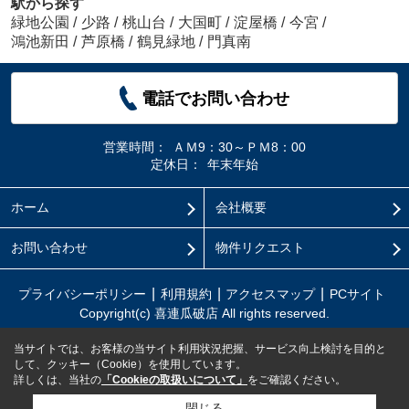
駅から探す
緑地公園
/
少路
/
桃山台
/
大国町
/
淀屋橋
/
今宮
/
鴻池新田
/
芦原橋
/
鶴見緑地
/
門真南
電話でお問い合わせ
営業時間：
ＡＭ9：30～ＰＭ8：00
定休日：
年末年始
ホーム
会社概要
お問い合わせ
物件リクエスト
プライバシーポリシー
利用規約
アクセスマップ
PCサイト
Copyright(c) 喜連瓜破店 All rights reserved.
当サイトでは、お客様の当サイト利用状況把握、サービス向上検討を目的と
して、クッキー（Cookie）を使用しています。
詳しくは、当社の
「Cookieの取扱いについて」
をご確認ください。
閉じる