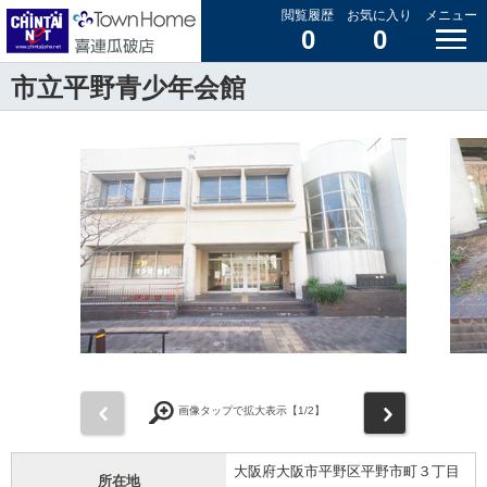
閲覧履歴
お気に入り
メニュー
0
0
市立平野青少年会館
前
次
画像タップで拡大表示【
1
/2】
大阪府大阪市平野区平野市町３丁目
所在地