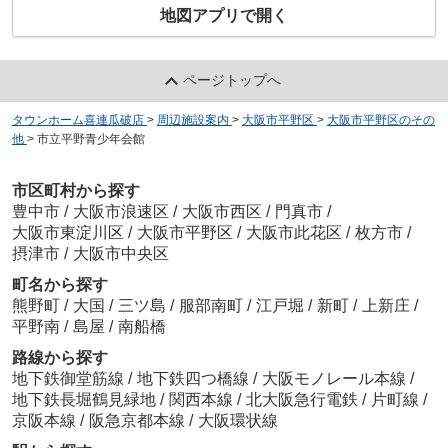
地図アプリで開く
ページトップへ
タウンホーム喜連瓜破店
>
周辺施設案内
>
大阪市平野区
>
大阪市平野区のその
他
>
市立平野青少年会館
市区町村から探す
豊中市
/
大阪市浪速区
/
大阪市西区
/
門真市
/
大阪市東淀川区
/
大阪市平野区
/
大阪市此花区
/
枚方市
/
摂津市
/
大阪市中央区
町名から探す
熊野町
/
大国
/
三ツ島
/
服部南町
/
江戸堀
/
新町
/
上新庄
/
平野南
/
島屋
/
南船橋
路線から探す
地下鉄御堂筋線
/
地下鉄四つ橋線
/
大阪モノレール本線
/
地下鉄長堀鶴見緑地
/
関西本線
/
北大阪急行電鉄
/
片町線
/
京阪本線
/
阪急京都本線
/
大阪環状線