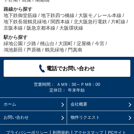
路線から探す
地下鉄御堂筋線
/
地下鉄四つ橋線
/
大阪モノレール本線
/
地下鉄長堀鶴見緑地
/
関西本線
/
北大阪急行電鉄
/
片町線
/
京阪本線
/
阪急京都本線
/
大阪環状線
駅から探す
緑地公園
/
少路
/
桃山台
/
大国町
/
淀屋橋
/
今宮
/
鴻池新田
/
芦原橋
/
鶴見緑地
/
門真南
電話でお問い合わせ
営業時間：
ＡＭ9：30～ＰＭ8：00
定休日：
年末年始
ホーム
会社概要
お問い合わせ
物件リクエスト
プライバシーポリシー
利用規約
アクセスマップ
PCサイト