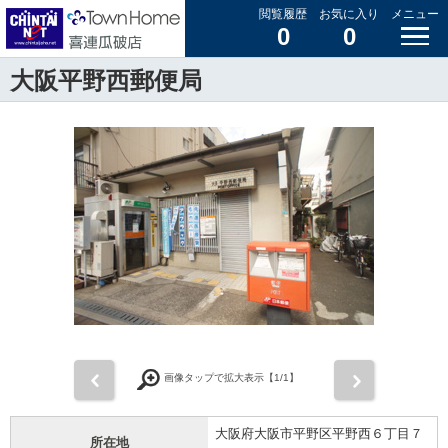
閲覧履歴
お気に入り
メニュー
0
0
大阪平野西郵便局
前
次
画像タップで拡大表示【
1
/1】
大阪府大阪市平野区平野西６丁目７
所在地