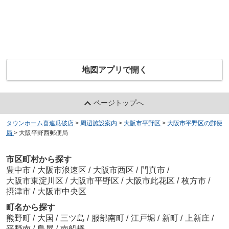
地図アプリで開く
ページトップへ
タウンホーム喜連瓜破店
>
周辺施設案内
>
大阪市平野区
>
大阪市平野区の郵便
局
>
大阪平野西郵便局
市区町村から探す
豊中市
/
大阪市浪速区
/
大阪市西区
/
門真市
/
大阪市東淀川区
/
大阪市平野区
/
大阪市此花区
/
枚方市
/
摂津市
/
大阪市中央区
町名から探す
熊野町
/
大国
/
三ツ島
/
服部南町
/
江戸堀
/
新町
/
上新庄
/
平野南
/
島屋
/
南船橋