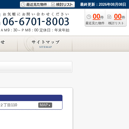
最終更新：2026年08月08日
00
00
件
件
最近見た物件
検討リスト
ＡＭ9：30～ＰＭ8：00
定休日：年末年始
丁目110
MAP
▼