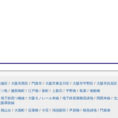
浪速区
/
大阪市西区
/
門真市
/
大阪市東淀川区
/
大阪市平野区
/
大阪市此花区
三ツ島
/
服部南町
/
江戸堀
/
新町
/
上新庄
/
平野南
/
島屋
/
南船橋
地下鉄四つ橋線
/
大阪モノレール本線
/
地下鉄長堀鶴見緑地
/
関西本線
/
北
大阪環状線
桃山台
/
大国町
/
淀屋橋
/
今宮
/
鴻池新田
/
芦原橋
/
鶴見緑地
/
門真南