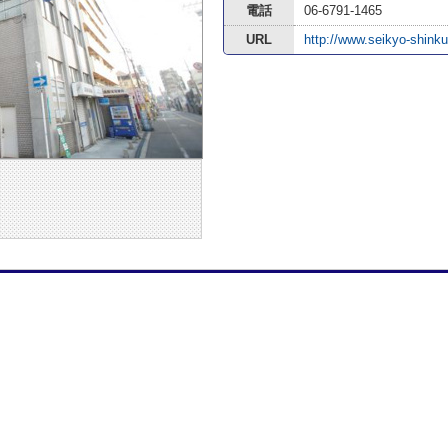
電話
06-6791-1465
URL
http://www.seikyo-shinku