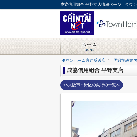
成協信用組合 平野支店情報ページ｜タウ
タウンホーム喜連瓜破店
>
周辺施設案
成協信用組合 平野支店
<<大阪市平野区の銀行の一覧へ