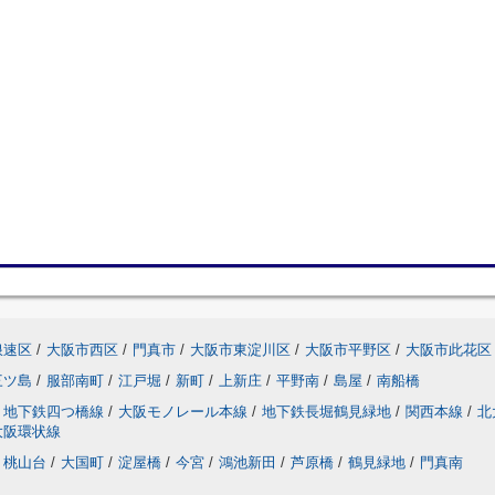
浪速区
/
大阪市西区
/
門真市
/
大阪市東淀川区
/
大阪市平野区
/
大阪市此花区
三ツ島
/
服部南町
/
江戸堀
/
新町
/
上新庄
/
平野南
/
島屋
/
南船橋
地下鉄四つ橋線
/
大阪モノレール本線
/
地下鉄長堀鶴見緑地
/
関西本線
/
北
大阪環状線
桃山台
/
大国町
/
淀屋橋
/
今宮
/
鴻池新田
/
芦原橋
/
鶴見緑地
/
門真南