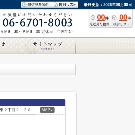
最終更新：2026年08月08日
00
00
件
件
最近見た物件
検討リスト
ＡＭ9：30～ＰＭ8：00
定休日：年末年始
東２丁目２－３０
MAP
▼