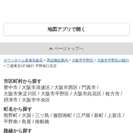
地図アプリで開く
ページトップへ
タウンホーム喜連瓜破店
>
周辺施設案内
>
大阪市平野区
>
大阪市平野区の銀行
>
三菱東京UFJ銀行 平野南口支店
市区町村から探す
豊中市
/
大阪市浪速区
/
大阪市西区
/
門真市
/
大阪市東淀川区
/
大阪市平野区
/
大阪市此花区
/
枚方市
/
摂津市
/
大阪市中央区
町名から探す
熊野町
/
大国
/
三ツ島
/
服部南町
/
江戸堀
/
新町
/
上新庄
/
平野南
/
島屋
/
南船橋
路線から探す