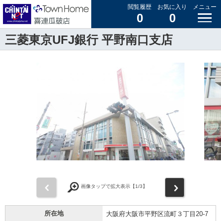
閲覧履歴
お気に入り
メニュー
0
0
三菱東京UFJ銀行 平野南口支店
前
次
画像タップで拡大表示【
1
/3】
所在地
大阪府大阪市平野区流町３丁目20-7