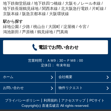
地下鉄御堂筋線
/
地下鉄四つ橋線
/
大阪モノレール本線
/
地下鉄長堀鶴見緑地
/
関西本線
/
北大阪急行電鉄
/
片町線
/
京阪本線
/
阪急京都本線
/
大阪環状線
駅から探す
緑地公園
/
少路
/
桃山台
/
大国町
/
淀屋橋
/
今宮
/
鴻池新田
/
芦原橋
/
鶴見緑地
/
門真南
電話でお問い合わせ
営業時間：
ＡＭ9：30～ＰＭ8：00
定休日：
年末年始
ホーム
会社概要
お問い合わせ
物件リクエスト
プライバシーポリシー
利用規約
アクセスマップ
PCサイト
Copyright(c) 喜連瓜破店 All rights reserved.