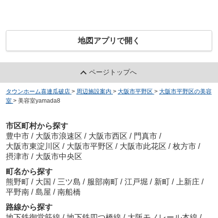
地図アプリで開く
ページトップへ
タウンホーム喜連瓜破店
>
周辺施設案内
>
大阪市平野区
>
大阪市平野区の美容
室
>
美容室yamada8
市区町村から探す
豊中市
/
大阪市浪速区
/
大阪市西区
/
門真市
/
大阪市東淀川区
/
大阪市平野区
/
大阪市此花区
/
枚方市
/
摂津市
/
大阪市中央区
町名から探す
熊野町
/
大国
/
三ツ島
/
服部南町
/
江戸堀
/
新町
/
上新庄
/
平野南
/
島屋
/
南船橋
路線から探す
地下鉄御堂筋線
/
地下鉄四つ橋線
/
大阪モノレール本線
/