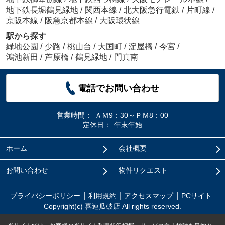
地下鉄長堀鶴見緑地
/
関西本線
/
北大阪急行電鉄
/
片町線
/
京阪本線
/
阪急京都本線
/
大阪環状線
駅から探す
緑地公園
/
少路
/
桃山台
/
大国町
/
淀屋橋
/
今宮
/
鴻池新田
/
芦原橋
/
鶴見緑地
/
門真南
電話でお問い合わせ
営業時間：
ＡＭ9：30～ＰＭ8：00
定休日：
年末年始
ホーム
会社概要
お問い合わせ
物件リクエスト
プライバシーポリシー
利用規約
アクセスマップ
PCサイト
Copyright(c) 喜連瓜破店 All rights reserved.