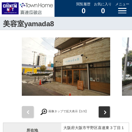
閲覧履歴
お気に入り
メニュー
0
0
美容室yamada8
前
次
画像タップで拡大表示【
1
/3】
大阪府大阪市平野区喜連東３丁目１
所在地