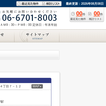
最終更新：2026年08月08日
00
00
件
件
最近見た物件
検討リスト
ＡＭ9：30～ＰＭ8：00
定休日：年末年始
４丁目７－１２
MAP
▼
野駅