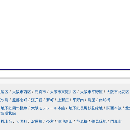
浪速区
/
大阪市西区
/
門真市
/
大阪市東淀川区
/
大阪市平野区
/
大阪市此花区
三ツ島
/
服部南町
/
江戸堀
/
新町
/
上新庄
/
平野南
/
島屋
/
南船橋
地下鉄四つ橋線
/
大阪モノレール本線
/
地下鉄長堀鶴見緑地
/
関西本線
/
北
大阪環状線
桃山台
/
大国町
/
淀屋橋
/
今宮
/
鴻池新田
/
芦原橋
/
鶴見緑地
/
門真南