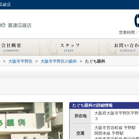
瓜破店
営業時間：
内
>
大阪市平野区
>
大阪市平野区の眼科
>
たぐち眼科
たぐち眼科の詳細情報
大阪府大阪市平野区平野
所在地
３
大阪市営谷町線 平野駅
交通
関西本線 平野駅
大阪市営谷町線 駒川中