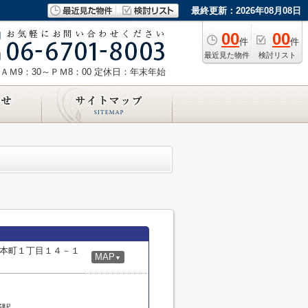
最終更新：2026年08月08日
00
00
件
件
最近見た物件
検討リスト
ＡＭ9：30～ＰＭ8：00
定休日：年末年始
本町１丁目１４－１
MAP
▼
野駅