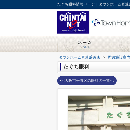
たぐち眼科情報ページ｜タウンホーム喜連
タウンホーム喜連瓜破店
>
周辺施設案
たぐち眼科
<<大阪市平野区の眼科の一覧へ