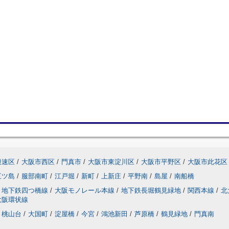
浪速区
/
大阪市西区
/
門真市
/
大阪市東淀川区
/
大阪市平野区
/
大阪市此花区
三ツ島
/
服部南町
/
江戸堀
/
新町
/
上新庄
/
平野南
/
島屋
/
南船橋
地下鉄四つ橋線
/
大阪モノレール本線
/
地下鉄長堀鶴見緑地
/
関西本線
/
北
大阪環状線
桃山台
/
大国町
/
淀屋橋
/
今宮
/
鴻池新田
/
芦原橋
/
鶴見緑地
/
門真南