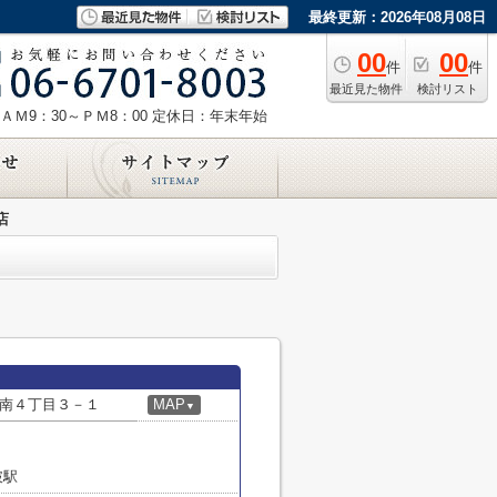
最終更新：2026年08月08日
00
00
件
件
最近見た物件
検討リスト
ＡＭ9：30～ＰＭ8：00
定休日：年末年始
店
南４丁目３－１
MAP
▼
破駅