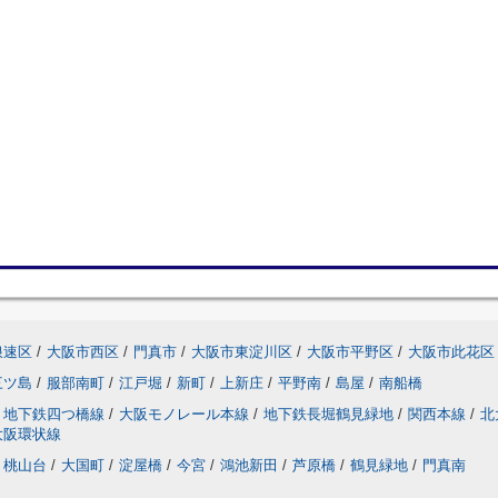
浪速区
/
大阪市西区
/
門真市
/
大阪市東淀川区
/
大阪市平野区
/
大阪市此花区
三ツ島
/
服部南町
/
江戸堀
/
新町
/
上新庄
/
平野南
/
島屋
/
南船橋
地下鉄四つ橋線
/
大阪モノレール本線
/
地下鉄長堀鶴見緑地
/
関西本線
/
北
大阪環状線
桃山台
/
大国町
/
淀屋橋
/
今宮
/
鴻池新田
/
芦原橋
/
鶴見緑地
/
門真南