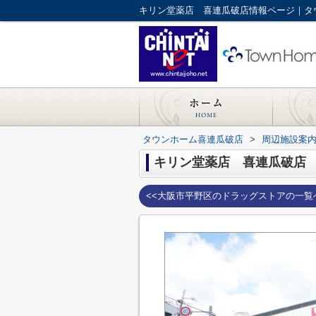
キリン堂薬店 喜連瓜破店情報ページ｜タ
タウンホーム喜連瓜破店
>
周辺施設案
キリン堂薬店 喜連瓜破店
<<大阪市平野区のドラッグストアの一覧