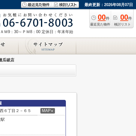
最終更新：2026年08月07日
00
00
件
件
最近見た物件
検討リスト
ＡＭ9：30～ＰＭ8：00
定休日：年末年始
連瓜破店
報
西６丁目２－６５
MAP
▼
破駅