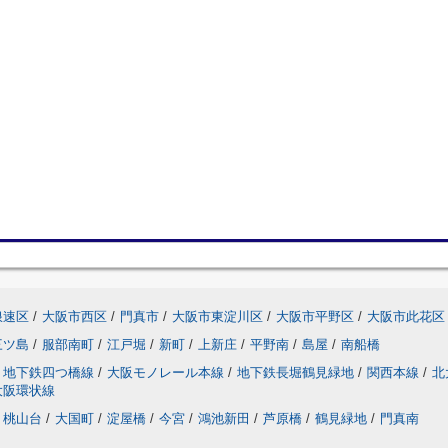
浪速区
/
大阪市西区
/
門真市
/
大阪市東淀川区
/
大阪市平野区
/
大阪市此花区
三ツ島
/
服部南町
/
江戸堀
/
新町
/
上新庄
/
平野南
/
島屋
/
南船橋
地下鉄四つ橋線
/
大阪モノレール本線
/
地下鉄長堀鶴見緑地
/
関西本線
/
北
大阪環状線
桃山台
/
大国町
/
淀屋橋
/
今宮
/
鴻池新田
/
芦原橋
/
鶴見緑地
/
門真南