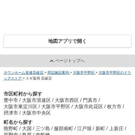
地図アプリで開く
ページトップへ
タウンホーム喜連瓜破店
>
周辺施設案内
>
大阪市平野区
>
大阪市平野区のドラ
ッグストア
>
スギ薬局 瓜破店
市区町村から探す
豊中市
/
大阪市浪速区
/
大阪市西区
/
門真市
/
大阪市東淀川区
/
大阪市平野区
/
大阪市此花区
/
枚方市
/
摂津市
/
大阪市中央区
町名から探す
熊野町
/
大国
/
三ツ島
/
服部南町
/
江戸堀
/
新町
/
上新庄
/
平野南
/
島屋
/
南船橋