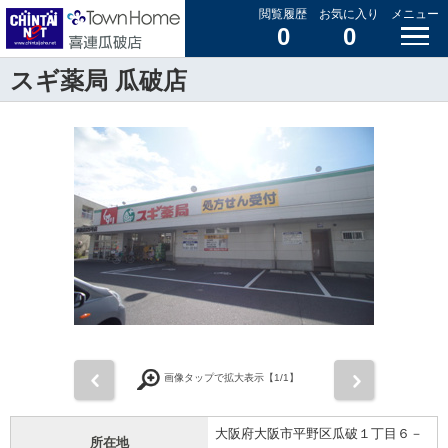
閲覧履歴
お気に入り
メニュー
0
0
スギ薬局 瓜破店
前
次
画像タップで拡大表示【
1
/1】
大阪府大阪市平野区瓜破１丁目６－
所在地