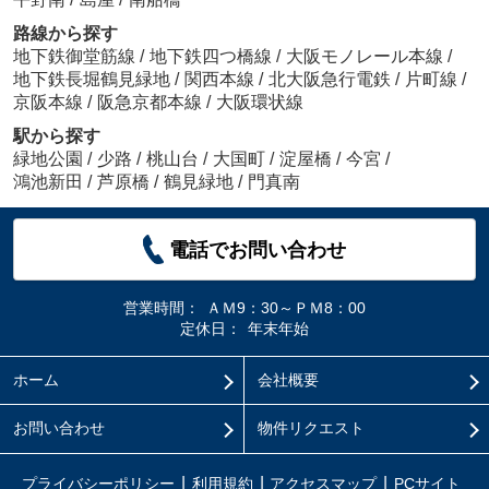
路線から探す
地下鉄御堂筋線
/
地下鉄四つ橋線
/
大阪モノレール本線
/
地下鉄長堀鶴見緑地
/
関西本線
/
北大阪急行電鉄
/
片町線
/
京阪本線
/
阪急京都本線
/
大阪環状線
駅から探す
緑地公園
/
少路
/
桃山台
/
大国町
/
淀屋橋
/
今宮
/
鴻池新田
/
芦原橋
/
鶴見緑地
/
門真南
電話でお問い合わせ
営業時間：
ＡＭ9：30～ＰＭ8：00
定休日：
年末年始
ホーム
会社概要
お問い合わせ
物件リクエスト
プライバシーポリシー
利用規約
アクセスマップ
PCサイト