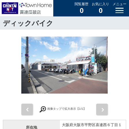
閲覧履歴
お気に入り
メニュー
0
0
ディックバイク
前
次
画像タップで拡大表示【
1
/1】
大阪府大阪市平野区喜連西６丁目１
所在地