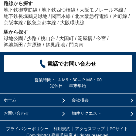
路線から探す
地下鉄御堂筋線
/
地下鉄四つ橋線
/
大阪モノレール本線
/
地下鉄長堀鶴見緑地
/
関西本線
/
北大阪急行電鉄
/
片町線
/
京阪本線
/
阪急京都本線
/
大阪環状線
駅から探す
緑地公園
/
少路
/
桃山台
/
大国町
/
淀屋橋
/
今宮
/
鴻池新田
/
芦原橋
/
鶴見緑地
/
門真南
電話でお問い合わせ
営業時間：
ＡＭ9：30～ＰＭ8：00
定休日：
年末年始
ホーム
会社概要
お問い合わせ
物件リクエスト
プライバシーポリシー
利用規約
アクセスマップ
PCサイト
Copyright(c) 喜連瓜破店 All rights reserved.