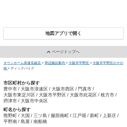
地図アプリで開く
ページトップへ
タウンホーム喜連瓜破店
>
周辺施設案内
>
大阪市平野区
>
大阪市平野区のその
他
>
ディックバイク
市区町村から探す
豊中市
/
大阪市浪速区
/
大阪市西区
/
門真市
/
大阪市東淀川区
/
大阪市平野区
/
大阪市此花区
/
枚方市
/
摂津市
/
大阪市中央区
町名から探す
熊野町
/
大国
/
三ツ島
/
服部南町
/
江戸堀
/
新町
/
上新庄
/
平野南
/
島屋
/
南船橋