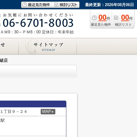
最終更新：2026年08月06日
00
00
件
件
最近見た物件
検討リスト
ＡＭ9：30～ＰＭ8：00
定休日：年末年始
瓜破店
１丁目９－２４
MAP
▼
破駅