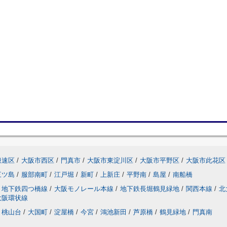
浪速区
/
大阪市西区
/
門真市
/
大阪市東淀川区
/
大阪市平野区
/
大阪市此花区
三ツ島
/
服部南町
/
江戸堀
/
新町
/
上新庄
/
平野南
/
島屋
/
南船橋
地下鉄四つ橋線
/
大阪モノレール本線
/
地下鉄長堀鶴見緑地
/
関西本線
/
北
大阪環状線
桃山台
/
大国町
/
淀屋橋
/
今宮
/
鴻池新田
/
芦原橋
/
鶴見緑地
/
門真南