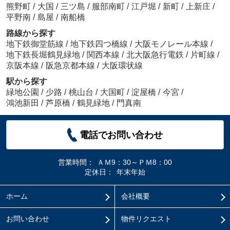
熊野町
/
大国
/
三ツ島
/
服部南町
/
江戸堀
/
新町
/
上新庄
/
平野南
/
島屋
/
南船橋
路線から探す
地下鉄御堂筋線
/
地下鉄四つ橋線
/
大阪モノレール本線
/
地下鉄長堀鶴見緑地
/
関西本線
/
北大阪急行電鉄
/
片町線
/
京阪本線
/
阪急京都本線
/
大阪環状線
駅から探す
緑地公園
/
少路
/
桃山台
/
大国町
/
淀屋橋
/
今宮
/
鴻池新田
/
芦原橋
/
鶴見緑地
/
門真南
電話でお問い合わせ
営業時間：
ＡＭ9：30～ＰＭ8：00
定休日：
年末年始
ホーム
会社概要
お問い合わせ
物件リクエスト