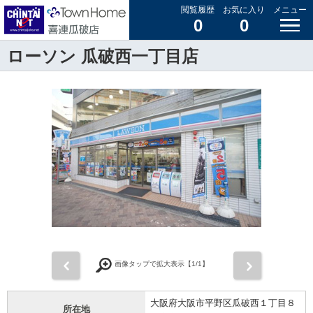
閲覧履歴
お気に入り
メニュー
0
0
ローソン 瓜破西一丁目店
前
次
画像タップで拡大表示【
1
/1】
大阪府大阪市平野区瓜破西１丁目８
所在地