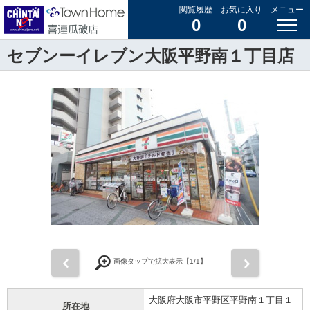
閲覧履歴
お気に入り
メニュー
0
0
セブンーイレブン大阪平野南１丁目店
前
次
画像タップで拡大表示【
1
/1】
大阪府大阪市平野区平野南１丁目１
所在地