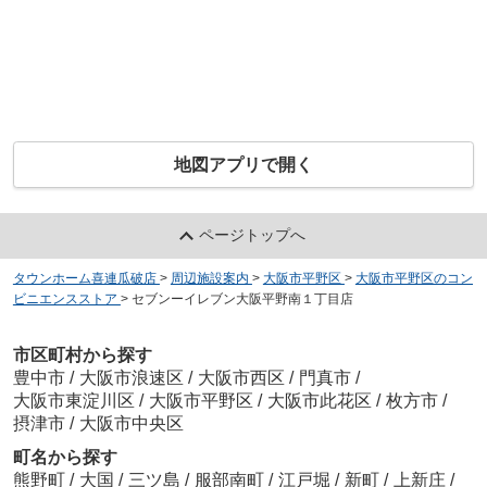
地図アプリで開く
ページトップへ
タウンホーム喜連瓜破店
>
周辺施設案内
>
大阪市平野区
>
大阪市平野区のコン
ビニエンスストア
>
セブンーイレブン大阪平野南１丁目店
市区町村から探す
豊中市
/
大阪市浪速区
/
大阪市西区
/
門真市
/
大阪市東淀川区
/
大阪市平野区
/
大阪市此花区
/
枚方市
/
摂津市
/
大阪市中央区
町名から探す
熊野町
/
大国
/
三ツ島
/
服部南町
/
江戸堀
/
新町
/
上新庄
/