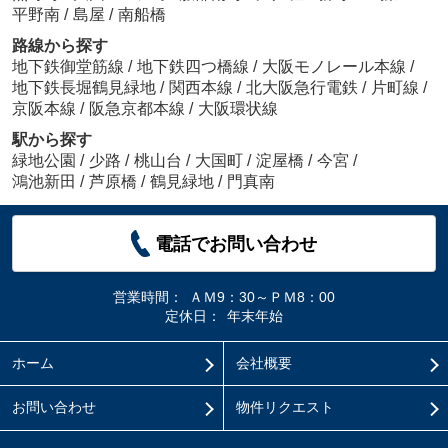
平野南
/
島屋
/
南船橋
路線から探す
地下鉄御堂筋線
/
地下鉄四つ橋線
/
大阪モノレール本線
/
地下鉄長堀鶴見緑地
/
関西本線
/
北大阪急行電鉄
/
片町線
/
京阪本線
/
阪急京都本線
/
大阪環状線
駅から探す
緑地公園
/
少路
/
桃山台
/
大国町
/
淀屋橋
/
今宮
/
鴻池新田
/
芦原橋
/
鶴見緑地
/
門真南
電話でお問い合わせ
営業時間：
ＡＭ9：30～ＰＭ8：00
定休日：
年末年始
ホーム
会社概要
お問い合わせ
物件リクエスト