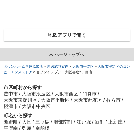
地図アプリで開く
ページトップへ
タウンホーム喜連瓜破店
>
周辺施設案内
>
大阪市平野区
>
大阪市平野区のコン
ビニエンスストア
>
セブンイレブン 大阪喜連5丁目店
市区町村から探す
豊中市
/
大阪市浪速区
/
大阪市西区
/
門真市
/
大阪市東淀川区
/
大阪市平野区
/
大阪市此花区
/
枚方市
/
摂津市
/
大阪市中央区
町名から探す
熊野町
/
大国
/
三ツ島
/
服部南町
/
江戸堀
/
新町
/
上新庄
/
平野南
/
島屋
/
南船橋