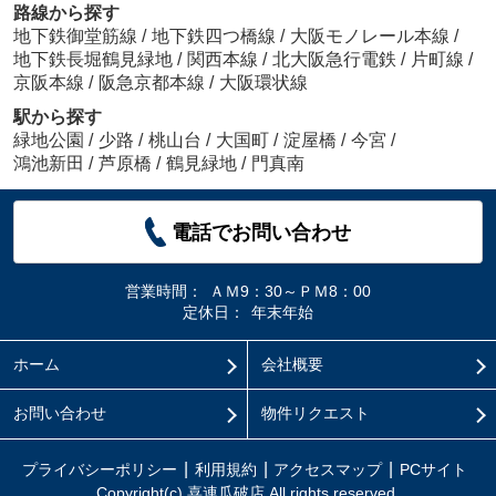
路線から探す
地下鉄御堂筋線
/
地下鉄四つ橋線
/
大阪モノレール本線
/
地下鉄長堀鶴見緑地
/
関西本線
/
北大阪急行電鉄
/
片町線
/
京阪本線
/
阪急京都本線
/
大阪環状線
駅から探す
緑地公園
/
少路
/
桃山台
/
大国町
/
淀屋橋
/
今宮
/
鴻池新田
/
芦原橋
/
鶴見緑地
/
門真南
電話でお問い合わせ
営業時間：
ＡＭ9：30～ＰＭ8：00
定休日：
年末年始
ホーム
会社概要
お問い合わせ
物件リクエスト
プライバシーポリシー
利用規約
アクセスマップ
PCサイト
Copyright(c) 喜連瓜破店 All rights reserved.