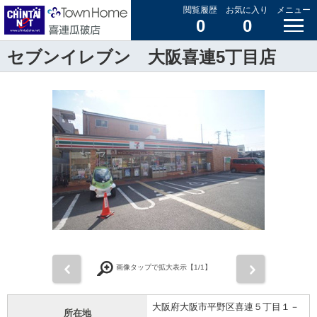
閲覧履歴
お気に入り
メニュー
0
0
セブンイレブン 大阪喜連5丁目店
前
次
画像タップで拡大表示【
1
/1】
大阪府大阪市平野区喜連５丁目１－
所在地