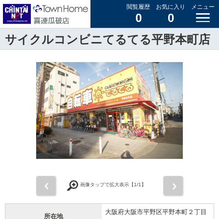
閲覧履歴
お気に入り
メニュー
0
0
サイクルコンビニてるてる平野本町店
前
次
画像タップで拡大表示【
1
/1】
大阪府大阪市平野区平野本町２丁目
所在地