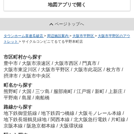
地図アプリで開く
ページトップへ
タウンホーム喜連瓜破店
>
周辺施設案内
>
大阪市平野区
>
大阪市平野区のアウ
トレット
>
サイクルコンビニてるてる平野本町店
市区町村から探す
豊中市
/
大阪市浪速区
/
大阪市西区
/
門真市
/
大阪市東淀川区
/
大阪市平野区
/
大阪市此花区
/
枚方市
/
摂津市
/
大阪市中央区
町名から探す
熊野町
/
大国
/
三ツ島
/
服部南町
/
江戸堀
/
新町
/
上新庄
/
平野南
/
島屋
/
南船橋
路線から探す
地下鉄御堂筋線
/
地下鉄四つ橋線
/
大阪モノレール本線
/
地下鉄長堀鶴見緑地
/
関西本線
/
北大阪急行電鉄
/
片町線
/
京阪本線
/
阪急京都本線
/
大阪環状線