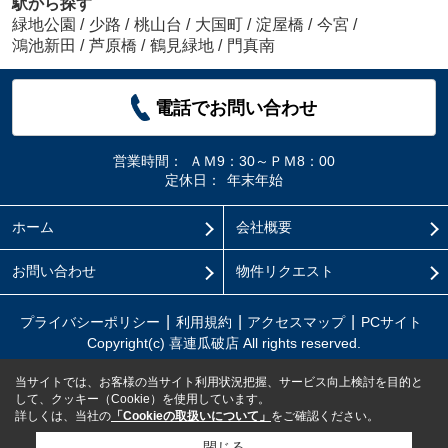
駅から探す
緑地公園
/
少路
/
桃山台
/
大国町
/
淀屋橋
/
今宮
/
鴻池新田
/
芦原橋
/
鶴見緑地
/
門真南
電話でお問い合わせ
営業時間：
ＡＭ9：30～ＰＭ8：00
定休日：
年末年始
ホーム
会社概要
お問い合わせ
物件リクエスト
プライバシーポリシー
利用規約
アクセスマップ
PCサイト
Copyright(c) 喜連瓜破店 All rights reserved.
当サイトでは、お客様の当サイト利用状況把握、サービス向上検討を目的と
して、クッキー（Cookie）を使用しています。
詳しくは、当社の
「Cookieの取扱いについて」
をご確認ください。
閉じる