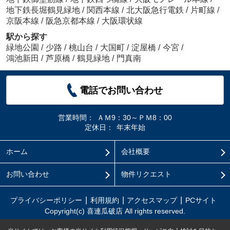
地下鉄長堀鶴見緑地
/
関西本線
/
北大阪急行電鉄
/
片町線
/
京阪本線
/
阪急京都本線
/
大阪環状線
駅から探す
緑地公園
/
少路
/
桃山台
/
大国町
/
淀屋橋
/
今宮
/
鴻池新田
/
芦原橋
/
鶴見緑地
/
門真南
電話でお問い合わせ
営業時間：
ＡＭ9：30～ＰＭ8：00
定休日：
年末年始
ホーム
会社概要
お問い合わせ
物件リクエスト
プライバシーポリシー
利用規約
アクセスマップ
PCサイト
Copyright(c) 喜連瓜破店 All rights reserved.