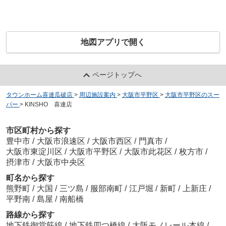
地図アプリで開く
ページトップへ
タウンホーム喜連瓜破店
>
周辺施設案内
>
大阪市平野区
>
大阪市平野区のスー
パー
>
KINSHO 喜連店
市区町村から探す
豊中市
/
大阪市浪速区
/
大阪市西区
/
門真市
/
大阪市東淀川区
/
大阪市平野区
/
大阪市此花区
/
枚方市
/
摂津市
/
大阪市中央区
町名から探す
熊野町
/
大国
/
三ツ島
/
服部南町
/
江戸堀
/
新町
/
上新庄
/
平野南
/
島屋
/
南船橋
路線から探す
地下鉄御堂筋線
/
地下鉄四つ橋線
/
大阪モノレール本線
/