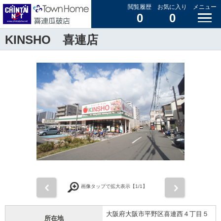
閲覧履歴
お気に入り
メニュー
0
0
KINSHO 喜連店
前
次
画像タップで拡大表示【
1
/1】
大阪府大阪市平野区喜連西４丁目５
所在地