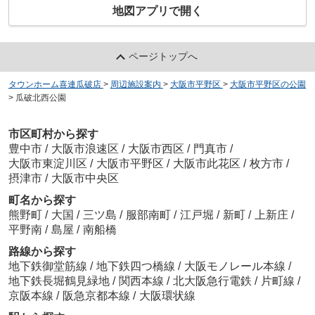
地図アプリで開く
ページトップへ
タウンホーム喜連瓜破店
>
周辺施設案内
>
大阪市平野区
>
大阪市平野区の公園
>
瓜破北西公園
市区町村から探す
豊中市
/
大阪市浪速区
/
大阪市西区
/
門真市
/
大阪市東淀川区
/
大阪市平野区
/
大阪市此花区
/
枚方市
/
摂津市
/
大阪市中央区
町名から探す
熊野町
/
大国
/
三ツ島
/
服部南町
/
江戸堀
/
新町
/
上新庄
/
平野南
/
島屋
/
南船橋
路線から探す
地下鉄御堂筋線
/
地下鉄四つ橋線
/
大阪モノレール本線
/
地下鉄長堀鶴見緑地
/
関西本線
/
北大阪急行電鉄
/
片町線
/
京阪本線
/
阪急京都本線
/
大阪環状線