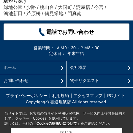
駅から探す
緑地公園
/
少路
/
桃山台
/
大国町
/
淀屋橋
/
今宮
/
鴻池新田
/
芦原橋
/
鶴見緑地
/
門真南
電話でお問い合わせ
営業時間：
ＡＭ9：30～ＰＭ8：00
定休日：
年末年始
ホーム
会社概要
お問い合わせ
物件リクエスト
プライバシーポリシー
利用規約
アクセスマップ
PCサイト
Copyright(c) 喜連瓜破店 All rights reserved.
当サイトでは、お客様の当サイト利用状況把握、サービス向上検討を目的と
して、クッキー（Cookie）を使用しています。
詳しくは、当社の
「Cookieの取扱いについて」
をご確認ください。
閉じる