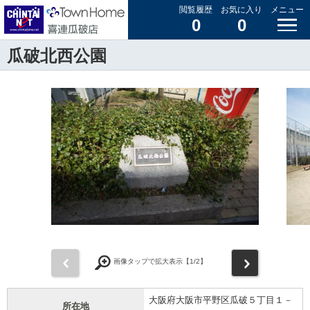
閲覧履歴
お気に入り
メニュー
0
0
瓜破北西公園
前
次
画像タップで拡大表示【
1
/2】
大阪府大阪市平野区瓜破５丁目１－
所在地