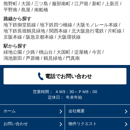
熊野町
/
大国
/
三ツ島
/
服部南町
/
江戸堀
/
新町
/
上新庄
/
平野南
/
島屋
/
南船橋
路線から探す
地下鉄御堂筋線
/
地下鉄四つ橋線
/
大阪モノレール本線
/
地下鉄長堀鶴見緑地
/
関西本線
/
北大阪急行電鉄
/
片町線
/
京阪本線
/
阪急京都本線
/
大阪環状線
駅から探す
緑地公園
/
少路
/
桃山台
/
大国町
/
淀屋橋
/
今宮
/
鴻池新田
/
芦原橋
/
鶴見緑地
/
門真南
電話でお問い合わせ
営業時間：
ＡＭ9：30～ＰＭ8：00
定休日：
年末年始
ホーム
会社概要
お問い合わせ
物件リクエスト