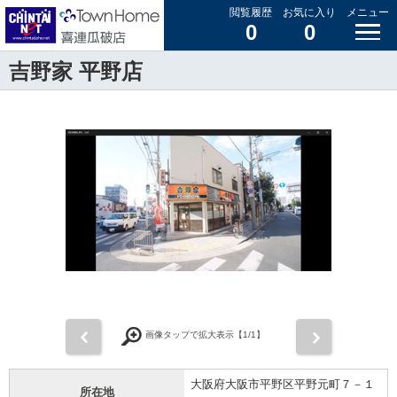
閲覧履歴
お気に入り
メニュー
0
0
吉野家 平野店
前
次
画像タップで拡大表示【
1
/1】
大阪府大阪市平野区平野元町７－１
所在地