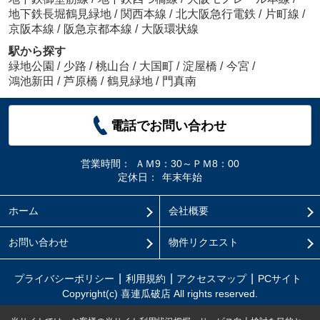
地下鉄長堀鶴見緑地
/
関西本線
/
北大阪急行電鉄
/
片町線
/
京阪本線
/
阪急京都本線
/
大阪環状線
駅から探す
緑地公園
/
少路
/
桃山台
/
大国町
/
淀屋橋
/
今宮
/
鴻池新田
/
芦原橋
/
鶴見緑地
/
門真南
電話でお問い合わせ
営業時間：
ＡＭ9：30～ＰＭ8：00
定休日：
年末年始
ホーム
会社概要
お問い合わせ
物件リクエスト
プライバシーポリシー
利用規約
アクセスマップ
PCサイト
Copyright(c) 喜連瓜破店 All rights reserved.