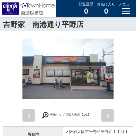
閲覧履歴
お気に入り
メニュー
0
0
吉野家 南港通り平野店
前
次
画像タップで拡大表示【
1
/1】
大阪府大阪市平野区平野西１丁目１
所在地