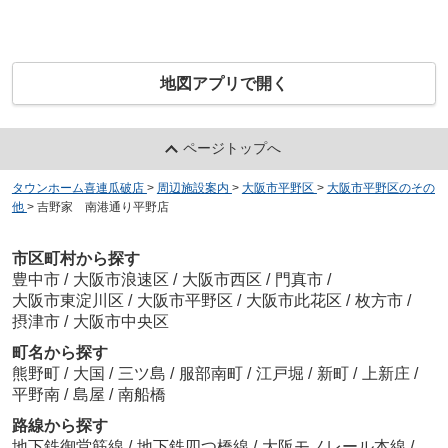
地図アプリで開く
ページトップへ
タウンホーム喜連瓜破店
>
周辺施設案内
>
大阪市平野区
>
大阪市平野区のその
他
>
吉野家 南港通り平野店
市区町村から探す
豊中市
/
大阪市浪速区
/
大阪市西区
/
門真市
/
大阪市東淀川区
/
大阪市平野区
/
大阪市此花区
/
枚方市
/
摂津市
/
大阪市中央区
町名から探す
熊野町
/
大国
/
三ツ島
/
服部南町
/
江戸堀
/
新町
/
上新庄
/
平野南
/
島屋
/
南船橋
路線から探す
地下鉄御堂筋線
/
地下鉄四つ橋線
/
大阪モノレール本線
/