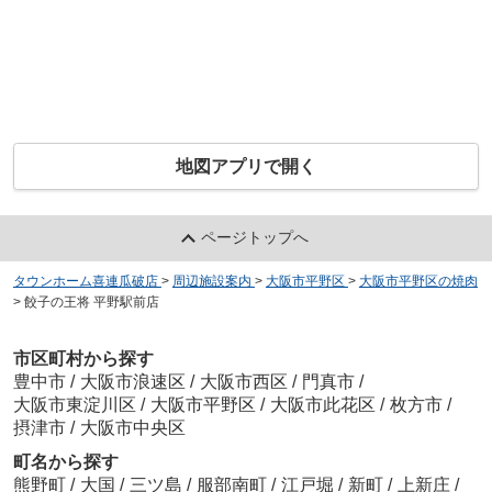
地図アプリで開く
ページトップへ
タウンホーム喜連瓜破店
>
周辺施設案内
>
大阪市平野区
>
大阪市平野区の焼肉
>
餃子の王将 平野駅前店
市区町村から探す
豊中市
/
大阪市浪速区
/
大阪市西区
/
門真市
/
大阪市東淀川区
/
大阪市平野区
/
大阪市此花区
/
枚方市
/
摂津市
/
大阪市中央区
町名から探す
熊野町
/
大国
/
三ツ島
/
服部南町
/
江戸堀
/
新町
/
上新庄
/