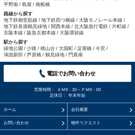
平野南
/
島屋
/
南船橋
路線から探す
地下鉄御堂筋線
/
地下鉄四つ橋線
/
大阪モノレール本線
/
地下鉄長堀鶴見緑地
/
関西本線
/
北大阪急行電鉄
/
片町線
/
京阪本線
/
阪急京都本線
/
大阪環状線
駅から探す
緑地公園
/
少路
/
桃山台
/
大国町
/
淀屋橋
/
今宮
/
鴻池新田
/
芦原橋
/
鶴見緑地
/
門真南
電話でお問い合わせ
営業時間：
ＡＭ9：30～ＰＭ8：00
定休日：
年末年始
ホーム
会社概要
お問い合わせ
物件リクエスト