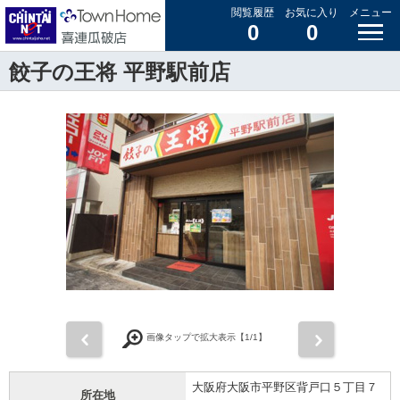
閲覧履歴
お気に入り
メニュー
0
0
餃子の王将 平野駅前店
前
次
画像タップで拡大表示【
1
/1】
大阪府大阪市平野区背戸口５丁目７
所在地