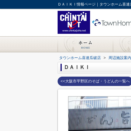
ＤＡＩＫＩ情報ページ｜タウンホーム喜連
タウンホーム喜連瓜破店
>
周辺施設案
ＤＡＩＫＩ
<<大阪市平野区のそば・うどんの一覧へ