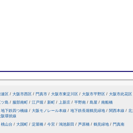
浪速区
/
大阪市西区
/
門真市
/
大阪市東淀川区
/
大阪市平野区
/
大阪市此花区
三ツ島
/
服部南町
/
江戸堀
/
新町
/
上新庄
/
平野南
/
島屋
/
南船橋
地下鉄四つ橋線
/
大阪モノレール本線
/
地下鉄長堀鶴見緑地
/
関西本線
/
北
大阪環状線
桃山台
/
大国町
/
淀屋橋
/
今宮
/
鴻池新田
/
芦原橋
/
鶴見緑地
/
門真南