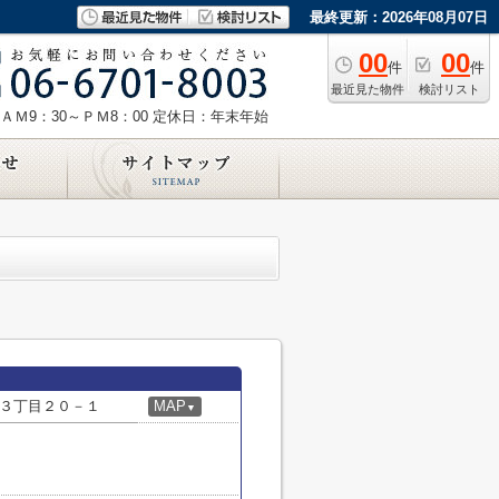
最終更新：2026年08月07日
00
00
件
件
最近見た物件
検討リスト
ＡＭ9：30～ＰＭ8：00
定休日：年末年始
３丁目２０－１
MAP
▼