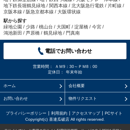
地下鉄長堀鶴見緑地
/
関西本線
/
北大阪急行電鉄
/
片町線
/
京阪本線
/
阪急京都本線
/
大阪環状線
駅から探す
緑地公園
/
少路
/
桃山台
/
大国町
/
淀屋橋
/
今宮
/
鴻池新田
/
芦原橋
/
鶴見緑地
/
門真南
電話でお問い合わせ
営業時間：
ＡＭ9：30～ＰＭ8：00
定休日：
年末年始
ホーム
会社概要
お問い合わせ
物件リクエスト
プライバシーポリシー
利用規約
アクセスマップ
PCサイト
Copyright(c) 喜連瓜破店 All rights reserved.