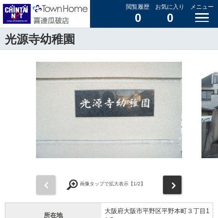
閲覧履歴
お気に入り
メニュー
0
0
光源寺幼稚園
前
次
画像タップで拡大表示【
1
/2】
大阪府大阪市平野区平野本町３丁目1
所在地