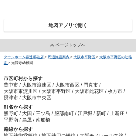
地図アプリで開く
ページトップへ
タウンホーム喜連瓜破店
>
周辺施設案内
>
大阪市平野区
>
大阪市平野区の幼稚
園
>
光源寺幼稚園
市区町村から探す
豊中市
/
大阪市浪速区
/
大阪市西区
/
門真市
/
大阪市東淀川区
/
大阪市平野区
/
大阪市此花区
/
枚方市
/
摂津市
/
大阪市中央区
町名から探す
熊野町
/
大国
/
三ツ島
/
服部南町
/
江戸堀
/
新町
/
上新庄
/
平野南
/
島屋
/
南船橋
路線から探す
地下鉄御堂筋線
/
地下鉄四つ橋線
/
大阪モノレール本線
/