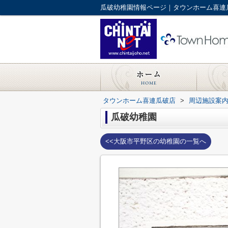
瓜破幼稚園情報ページ｜タウンホーム喜連
タウンホーム喜連瓜破店
>
周辺施設案
瓜破幼稚園
<<大阪市平野区の幼稚園の一覧へ