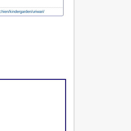
chien/kindergarden/uriwari/