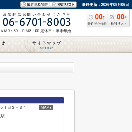
最終更新：2026年08月06日
00
00
件
件
最近見た物件
検討リスト
ＡＭ9：30～ＰＭ8：00
定休日：年末年始
５丁目３－３４
MAP
▼
破駅