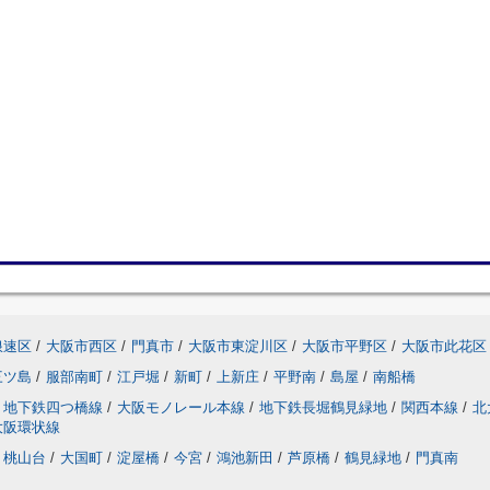
浪速区
/
大阪市西区
/
門真市
/
大阪市東淀川区
/
大阪市平野区
/
大阪市此花区
三ツ島
/
服部南町
/
江戸堀
/
新町
/
上新庄
/
平野南
/
島屋
/
南船橋
地下鉄四つ橋線
/
大阪モノレール本線
/
地下鉄長堀鶴見緑地
/
関西本線
/
北
大阪環状線
桃山台
/
大国町
/
淀屋橋
/
今宮
/
鴻池新田
/
芦原橋
/
鶴見緑地
/
門真南