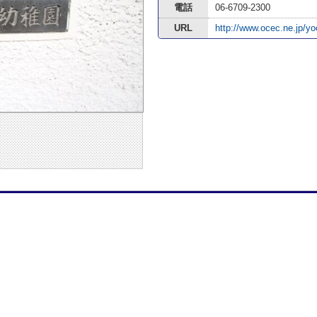
電話
06-6709-2300
URL
http://www.ocec.ne.jp/yo