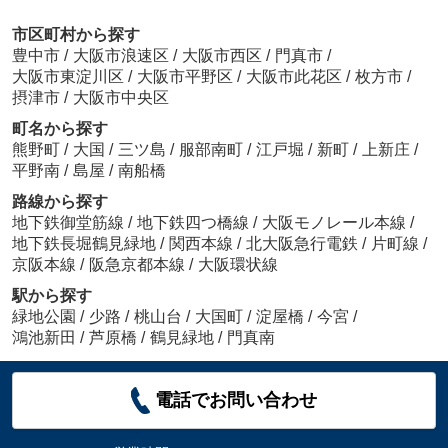
市区町村から探す
豊中市
/
大阪市浪速区
/
大阪市西区
/
門真市
/
大阪市東淀川区
/
大阪市平野区
/
大阪市此花区
/
枚方市
/
摂津市
/
大阪市中央区
町名から探す
熊野町
/
大国
/
三ツ島
/
服部南町
/
江戸堀
/
新町
/
上新庄
/
平野南
/
島屋
/
南船橋
路線から探す
地下鉄御堂筋線
/
地下鉄四つ橋線
/
大阪モノレール本線
/
地下鉄長堀鶴見緑地
/
関西本線
/
北大阪急行電鉄
/
片町線
/
京阪本線
/
阪急京都本線
/
大阪環状線
駅から探す
緑地公園
/
少路
/
桃山台
/
大国町
/
淀屋橋
/
今宮
/
鴻池新田
/
芦原橋
/
鶴見緑地
/
門真南
電話でお問い合わせ