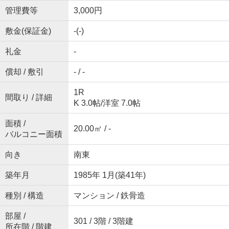
管理費等
3,000円
敷金(保証金)
-(-)
礼金
-
償却 / 敷引
- / -
1R
間取り / 詳細
K 3.0帖
/
洋室 7.0帖
面積 /
20.00㎡ / -
バルコニー面積
向き
南東
築年月
1985年 1月(築41年)
種別 / 構造
マンション / 鉄骨造
部屋 /
301 / 3階 / 3階建
所在階 / 階建