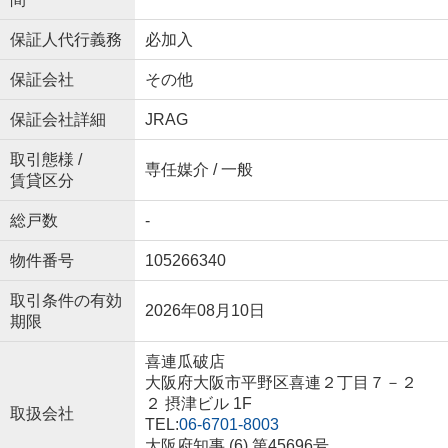
保証人代行義務
必加入
保証会社
その他
保証会社詳細
JRAG
取引態様 /
専任媒介 / 一般
賃貸区分
総戸数
-
物件番号
105266340
取引条件の有効
2026年08月10日
期限
喜連瓜破店
大阪府大阪市平野区喜連２丁目７－２
２ 摂津ビル 1F
取扱会社
TEL:
06-6701-8003
大阪府知事 (6) 第45696号