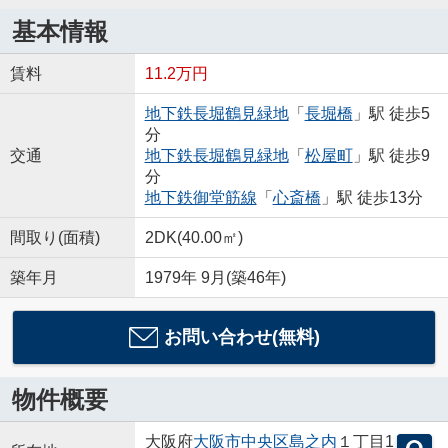
基本情報
賃料
11.2万円
地下鉄長堀鶴見緑地
「
長堀橋
」駅 徒歩5
分
交通
地下鉄長堀鶴見緑地
「
松屋町
」駅 徒歩9
分
地下鉄御堂筋線
「
心斎橋
」駅 徒歩13分
間取り(面積)
2DK(40.00㎡)
築年月
1979年 9月(築46年)
お問い合わせ(無料)
物件概要
大阪府
大阪市中央区
島之内
１丁目1