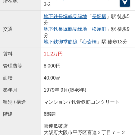
所在地
3-2
地下鉄長堀鶴見緑地
「
長堀橋
」駅 徒歩5
分
交通
地下鉄長堀鶴見緑地
「
松屋町
」駅 徒歩9
分
地下鉄御堂筋線
「
心斎橋
」駅 徒歩13分
賃料
11.2万円
管理費等
8,000円
面積
40.00㎡
築年月
1979年 9月(築46年)
種別 / 構造
マンション / 鉄骨鉄筋コンクリート
階建
6階建
喜連瓜破店
大阪府大阪市平野区喜連２丁目７－２