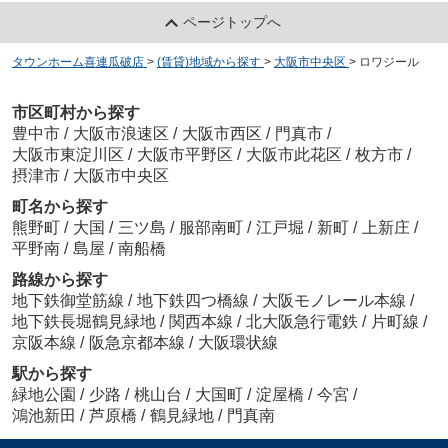
ページトップへ
タウンホーム喜連瓜破店
>
(賃貸)地域から探す
>
大阪市中央区
>
ロワジール
市区町村から探す
豊中市
/
大阪市浪速区
/
大阪市西区
/
門真市
/
大阪市東淀川区
/
大阪市平野区
/
大阪市此花区
/
枚方市
/
摂津市
/
大阪市中央区
町名から探す
熊野町
/
大国
/
三ツ島
/
服部南町
/
江戸堀
/
新町
/
上新庄
/
平野南
/
島屋
/
南船橋
路線から探す
地下鉄御堂筋線
/
地下鉄四つ橋線
/
大阪モノレール本線
/
地下鉄長堀鶴見緑地
/
関西本線
/
北大阪急行電鉄
/
片町線
/
京阪本線
/
阪急京都本線
/
大阪環状線
駅から探す
緑地公園
/
少路
/
桃山台
/
大国町
/
淀屋橋
/
今宮
/
鴻池新田
/
芦原橋
/
鶴見緑地
/
門真南