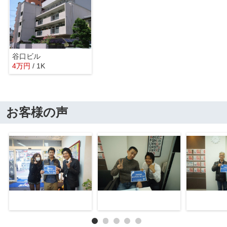
谷口ビル
4
万
円
/ 1K
お客様の声