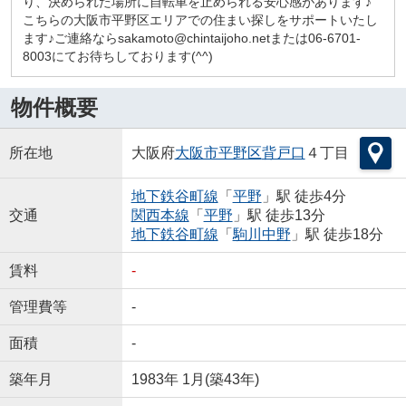
り、決められた場所に自転車を止められる安心感があります♪
こちらの大阪市平野区エリアでの住まい探しをサポートいたし
ます♪ご連絡ならsakamoto@chintaijoho.netまたは06-6701-
8003にてお待ちしております(^^)
物件概要
所在地
大阪府
大阪市平野区
背戸口
４丁目
地下鉄谷町線
「
平野
」駅 徒歩4分
交通
関西本線
「
平野
」駅 徒歩13分
地下鉄谷町線
「
駒川中野
」駅 徒歩18分
賃料
-
管理費等
-
面積
-
築年月
1983年 1月(築43年)