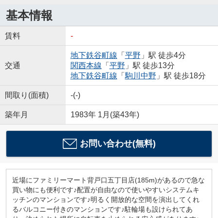
基本情報
賃料
-
地下鉄谷町線
「
平野
」駅 徒歩4分
交通
関西本線
「
平野
」駅 徒歩13分
地下鉄谷町線
「
駒川中野
」駅 徒歩18分
間取り(面積)
-(-)
築年月
1983年 1月(築43年)
お問い合わせ(無料)
近場にファミリーマート背戸口五丁目店(185m)があるので急な
買い物にも便利です♪配置が自由なので使いやすいシステムキ
ッチンのマンションです♪明るく開放的な空間を演出してくれ
るバルコニー付きのマンションです♪駐輪場も設けられてあ