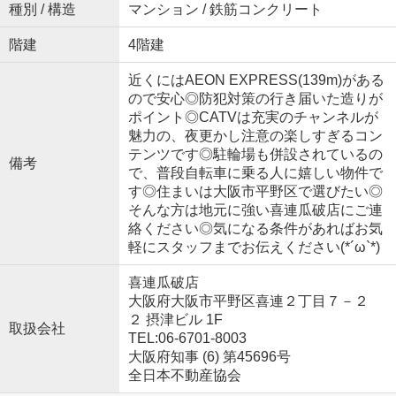
種別 / 構造
マンション / 鉄筋コンクリート
階建
4階建
近くにはAEON EXPRESS(139m)がある
ので安心◎防犯対策の行き届いた造りが
ポイント◎CATVは充実のチャンネルが
魅力の、夜更かし注意の楽しすぎるコン
テンツです◎駐輪場も併設されているの
備考
で、普段自転車に乗る人に嬉しい物件で
す◎住まいは大阪市平野区で選びたい◎
そんな方は地元に強い喜連瓜破店にご連
絡ください◎気になる条件があればお気
軽にスタッフまでお伝えください(*´ω`*)
喜連瓜破店
大阪府大阪市平野区喜連２丁目７－２
２ 摂津ビル 1F
取扱会社
TEL:06-6701-8003
大阪府知事 (6) 第45696号
全日本不動産協会