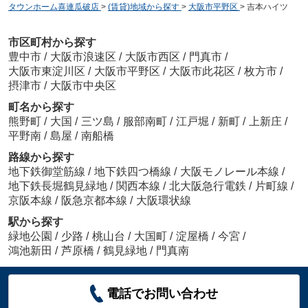
タウンホーム喜連瓜破店
>
(賃貸)地域から探す
>
大阪市平野区
>
吉本ハイツ
市区町村から探す
豊中市
/
大阪市浪速区
/
大阪市西区
/
門真市
/
大阪市東淀川区
/
大阪市平野区
/
大阪市此花区
/
枚方市
/
摂津市
/
大阪市中央区
町名から探す
熊野町
/
大国
/
三ツ島
/
服部南町
/
江戸堀
/
新町
/
上新庄
/
平野南
/
島屋
/
南船橋
路線から探す
地下鉄御堂筋線
/
地下鉄四つ橋線
/
大阪モノレール本線
/
地下鉄長堀鶴見緑地
/
関西本線
/
北大阪急行電鉄
/
片町線
/
京阪本線
/
阪急京都本線
/
大阪環状線
駅から探す
緑地公園
/
少路
/
桃山台
/
大国町
/
淀屋橋
/
今宮
/
鴻池新田
/
芦原橋
/
鶴見緑地
/
門真南
電話でお問い合わせ