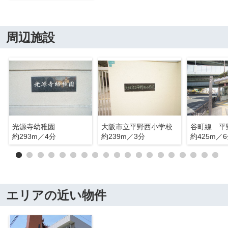
周辺施設
光源寺幼稚園
大阪市立平野西小学校
谷町線 平
約293m／4分
約239m／3分
約425m／
エリアの近い物件